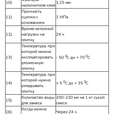
10).
1,25 мм
наполнителя клея
Прочность
11).
сцепки с
1 МПа
основанием
Время неполной
12).
нагрузки на
24 ч
плитку
Температура, при
которой можно
0
0
13).
эксплуатировать
- 50
С до + 70
С
уложенную
плитку
Температура, при
которой нужно
0
0
14).
+ 5
С до + 35
С
укладывать
плитку
Количество воды
200-220 мл на 1 кг сухой
15).
для замеса
смеси
Когда можно
16).
Через 24 ч