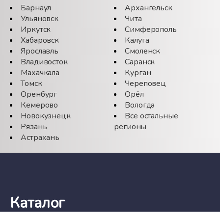
Барнаул
Архангельск
Ульяновск
Чита
Иркутск
Симферополь
Хабаровск
Калуга
Ярославль
Смоленск
Владивосток
Саранск
Махачкала
Курган
Томск
Череповец
Оренбург
Орёл
Кемерово
Вологда
Новокузнецк
Все остальные
Рязань
регионы
Астрахань
Каталог