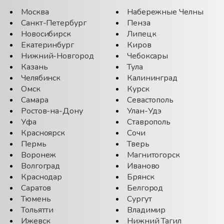
Москва
Набережные Челны
Санкт-Петербург
Пенза
Новосибирск
Липецк
Екатеринбург
Киров
Нижний-Новгород
Чебоксары
Казань
Тула
Челябинск
Калининград
Омск
Курск
Самара
Севастополь
Ростов-на-Дону
Улан-Удэ
Уфа
Ставрополь
Красноярск
Сочи
Пермь
Тверь
Воронеж
Магнитогорск
Волгоград
Иваново
Краснодар
Брянск
Саратов
Белгород
Тюмень
Сургут
Тольятти
Владимир
Ижевск
Нижний Тагил