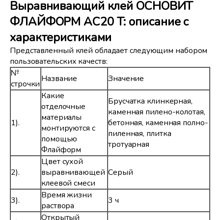
Выравнивающий клей ОСНОВИТ
ФЛАЙФОРМ AC20 T: описание с
характеристиками
Представленный клей обладает следующим набором
пользовательских качеств:
№
Название
Значение
строчки
Какие
Брусчатка клинкерная,
отделочные
каменная пилено-колотая,
материалы
1).
бетонная, каменная полно-
монтируются с
пиленная, плитка
помощью
тротуарная
Флайформ
Цвет сухой
2).
выравнивающей
Серый
клеевой смеси
Время жизни
3).
3 ч
раствора
Открытый