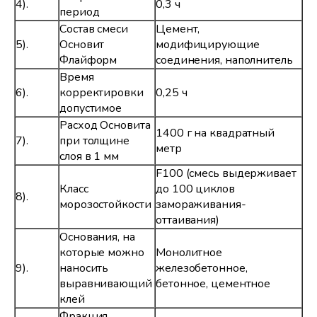
4).
0,3 ч
период
Состав смеси
Цемент,
5).
Основит
модифицирующие
Флайформ
соединения, наполнитель
Время
6).
корректировки
0,25 ч
допустимое
Расход Основита
1400 г на квадратный
7).
при толщине
метр
слоя в 1 мм
F100 (смесь выдерживает
Класс
до 100 циклов
8).
морозостойкости
замораживания-
оттаивания)
Основания, на
которые можно
Монолитное
9).
наносить
железобетонное,
выравнивающий
бетонное, цементное
клей
Фракция