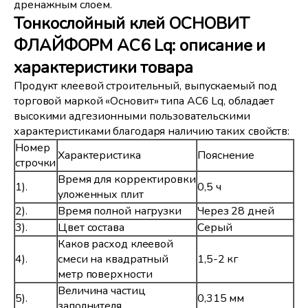
дренажным слоем.
Тонкослойный клей ОСНОВИТ
ФЛАЙФОРМ AC6 Lq: описание и
характеристики товара
Продукт клеевой строительный, выпускаемый под
торговой маркой «Основит» типа AC6 Lq, обладает
высокими адгезионными пользовательскими
характеристиками благодаря наличию таких свойств:
Номер
Характеристика
Пояснение
строчки
Время для корректировки
1).
0,5 ч
уложенных плит
2).
Время полной нагрузки
Через 28 дней
3).
Цвет состава
Серый
Каков расход клеевой
4).
смеси на квадратный
1,5-2 кг
метр поверхности
Величина частиц
5).
0,315 мм
заполнителя