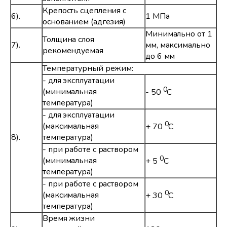
Крепость сцепления с
6).
1 МПа
основанием (адгезия)
Минимально от 1
Толщина слоя
7).
мм, максимально
рекомендуемая
до 6 мм
Температурный режим:
- для эксплуатации
0
(минимальная
- 50
С
температура)
- для эксплуатации
0
(максимальная
+ 70
С
8).
температура)
- при работе с раствором
0
(минимальная
+ 5
С
температура)
- при работе с раствором
0
(максимальная
+ 30
С
температура)
Время жизни