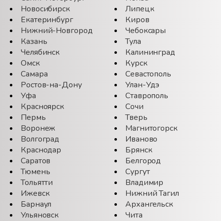
Новосибирск
Липецк
Екатеринбург
Киров
Нижний-Новгород
Чебоксары
Казань
Тула
Челябинск
Калининград
Омск
Курск
Самара
Севастополь
Ростов-на-Дону
Улан-Удэ
Уфа
Ставрополь
Красноярск
Сочи
Пермь
Тверь
Воронеж
Магнитогорск
Волгоград
Иваново
Краснодар
Брянск
Саратов
Белгород
Тюмень
Сургут
Тольятти
Владимир
Ижевск
Нижний Тагил
Барнаул
Архангельск
Ульяновск
Чита