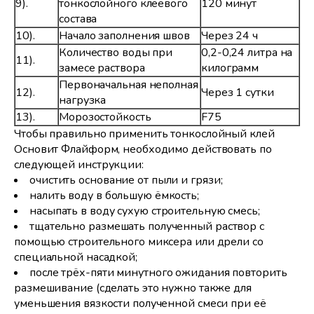
9).
тонкослойного клеевого
120 минут
состава
10).
Начало заполнения швов
Через 24 ч
Количество воды при
0,2-0,24 литра на
11).
замесе раствора
килограмм
Первоначальная неполная
12).
Через 1 сутки
нагрузка
13).
Морозостойкость
F75
Чтобы правильно применить тонкослойный клей
Основит Флайформ, необходимо действовать по
следующей инструкции:
очистить основание от пыли и грязи;
налить воду в большую ёмкость;
насыпать в воду сухую строительную смесь;
тщательно размешать полученный раствор с
помощью строительного миксера или дрели со
специальной насадкой;
после трёх-пяти минутного ожидания повторить
размешивание (сделать это нужно также для
уменьшения вязкости полученной смеси при её