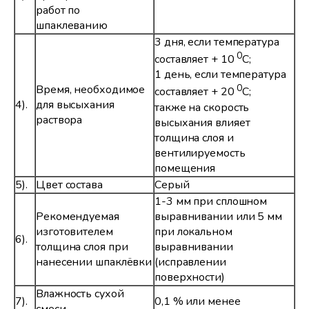
работ по
шпаклеванию
3 дня, если температура
0
составляет + 10
С;
1 день, если температура
Время, необходимое
0
составляет + 20
С;
4).
для высыхания
также на скорость
раствора
высыхания влияет
толщина слоя и
вентилируемость
помещения
5).
Цвет состава
Серый
1-3 мм при сплошном
Рекомендуемая
выравнивании или 5 мм
изготовителем
при локальном
6).
толщина слоя при
выравнивании
нанесении шпаклёвки
(исправлении
поверхности)
Влажность сухой
7).
0,1 % или менее