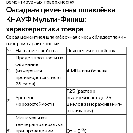
ремонтируемых поверхностях.
Фасадная цементная шпаклёвка
КНАУФ Мульти-Финиш:
характеристики товара
Серая цементная шпаклёвочная смесь обладает таким
набором характеристик:
№
Название свойства
Пояснения к свойству
Предел прочности на
сжимание
1).
(измерения
4 МПа или больше
производятся спустя
28 суток)
F25 (раствор
Уровень
выдерживает до 25
2).
морозостойкости
циклов замораживания-
оттаивания)
Минимальная
температура воздуха
0
3).
при проведении
От + 5
С