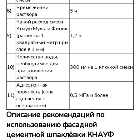
смеси
Время жизни
8).
3 ч
раствора
Какой расход смеси
Кнауф Мульти Финиш
9).
(расчёт на 1
1,2 кг
квадратный метр при
слое в 1 мм)
Количество воды,
необходимое для
10).
300 мл на 1 кг сухой смеси
приготовления
раствора
Адгезионная
прочность (сила
11).
0,5 МПа и более
сцепления с
основанием)
Описание рекомендаций по
использованию фасадной
цементной шпаклёвки КНАУФ