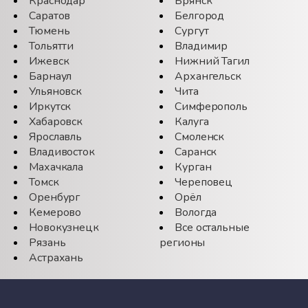
Краснодар
Брянск
Саратов
Белгород
Тюмень
Сургут
Тольятти
Владимир
Ижевск
Нижний Тагил
Барнаул
Архангельск
Ульяновск
Чита
Иркутск
Симферополь
Хабаровск
Калуга
Ярославль
Смоленск
Владивосток
Саранск
Махачкала
Курган
Томск
Череповец
Оренбург
Орёл
Кемерово
Вологда
Новокузнецк
Все остальные
Рязань
регионы
Астрахань