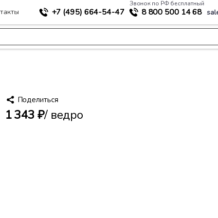
Звонок по РФ бесплатный
+7 (495)
664-54-47
8 800
500 14 68
такты
sal
>
ые смеси
КНАУФ-Ротбанд Паста Профи 18 кг
Поделиться
1 343 ₽
/ ведро