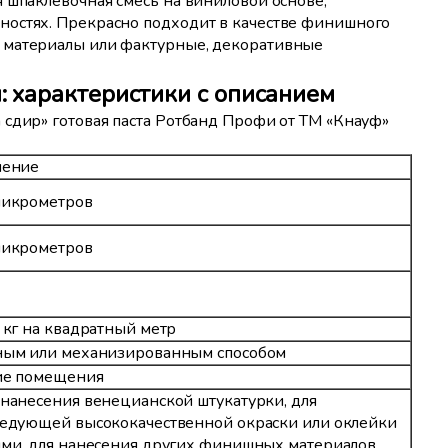
 шпаклёвочная смесь на виниловой основе,
ностях. Прекрасно подходит в качестве финишного
 материалы или фактурные, декоративные
 характеристики с описанием
 сдир» готовая паста Ротбанд Профи от ТМ «Кнауф»
чение
микрометров
микрометров
 кг на квадратный метр
ным или механизированным способом
ие помещения
нанесения венецианской штукатурки, для
ледующей высококачественной окраски или оклейки
ями, для нанесения других финишных материалов