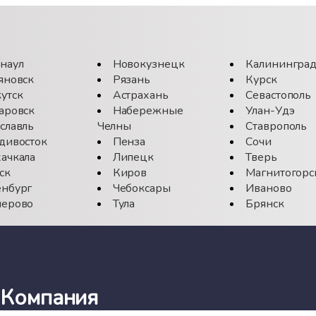
наул
Новокузнецк
Калинингра
яновск
Рязань
Курск
утск
Астрахань
Севастополь
аровск
Набережные
Улан-Удэ
славль
Челны
Ставрополь
дивосток
Пенза
Сочи
ачкала
Липецк
Тверь
ск
Киров
Магнитогорс
нбург
Чебоксары
Иваново
ерово
Тула
Брянск
Компания