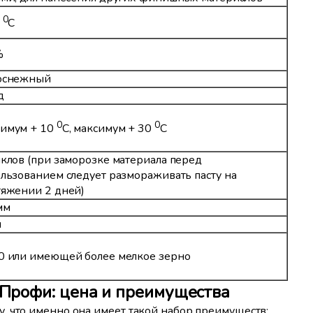
0
0
С
%
оснежный
д
0
0
имум + 10
С, максимум + 30
С
клов (при заморозке материала перед
льзованием следует размораживать пасту на
тяжении 2 дней)
мм
м
0 или имеющей более мелкое зерно
 Профи: цена и преимущества
, что именно она имеет такой набор преимуществ: