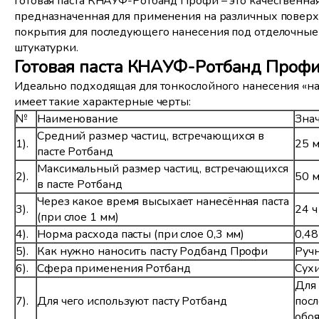
Готовая паста КНАУФ-Ротбанд Профи – это качественная
предназначенная для применения на различных поверх
покрытия для последующего нанесения под отделочные
штукатурки.
Готовая паста КНАУФ-Ротбанд Профи:
Идеально подходящая для тонкослойного нанесения «на
имеет такие характерные черты:
№
Наименование
Зна
Средний размер частиц, встречающихся в
1).
25 
пасте Ротбанд
Максимальный размер частиц, встречающихся
2).
50 
в пасте Ротбанд
Через какое время высыхает нанесённая паста
3).
24 ч
(при слое 1 мм)
4).
Норма расхода пасты (при слое 0,3 мм)
0,48
5).
Как нужно наносить пасту Родбанд Профи
Руч
6).
Сфера применения Ротбанд
Сух
Для 
7).
Для чего используют пасту Ротбанд
пос
обо