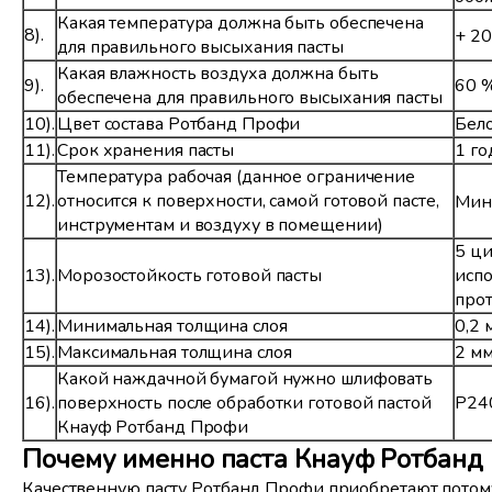
Какая температура должна быть обеспечена
8).
+ 2
для правильного высыхания пасты
Какая влажность воздуха должна быть
9).
60 
обеспечена для правильного высыхания пасты
10).
Цвет состава Ротбанд Профи
Бел
11).
Срок хранения пасты
1 го
Температура рабочая (данное ограничение
12).
относится к поверхности, самой готовой пасте,
Мин
инструментам и воздуху в помещении)
5 ци
13).
Морозостойкость готовой пасты
испо
про
14).
Минимальная толщина слоя
0,2 
15).
Максимальная толщина слоя
2 м
Какой наждачной бумагой нужно шлифовать
16).
поверхность после обработки готовой пастой
Р24
Кнауф Ротбанд Профи
Почему именно паста Кнауф Ротбанд
Качественную пасту Ротбанд Профи приобретают потому