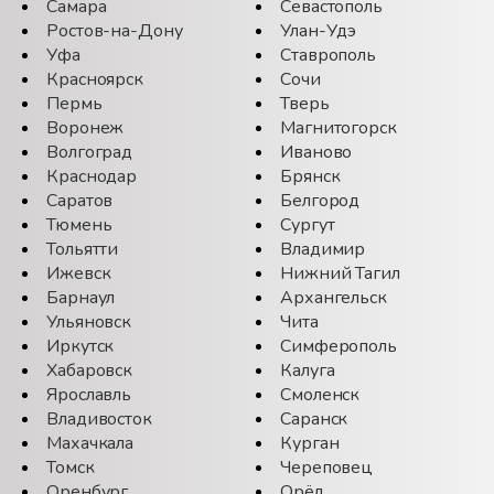
Самара
Севастополь
Ростов-на-Дону
Улан-Удэ
Уфа
Ставрополь
Красноярск
Сочи
Пермь
Тверь
Воронеж
Магнитогорск
Волгоград
Иваново
Краснодар
Брянск
Саратов
Белгород
Тюмень
Сургут
Тольятти
Владимир
Ижевск
Нижний Тагил
Барнаул
Архангельск
Ульяновск
Чита
Иркутск
Симферополь
Хабаровск
Калуга
Ярославль
Смоленск
Владивосток
Саранск
Махачкала
Курган
Томск
Череповец
Оренбург
Орёл