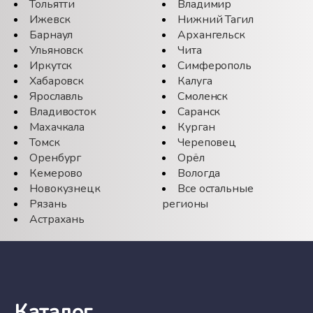
Тольятти
Владимир
Ижевск
Нижний Тагил
Барнаул
Архангельск
Ульяновск
Чита
Иркутск
Симферополь
Хабаровск
Калуга
Ярославль
Смоленск
Владивосток
Саранск
Махачкала
Курган
Томск
Череповец
Оренбург
Орёл
Кемерово
Вологда
Новокузнецк
Все остальные
Рязань
регионы
Астрахань
Каталог