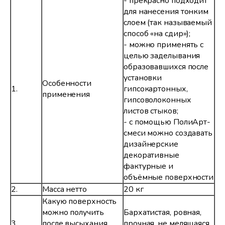
- прекрасно подходит
для нанесения тонким
слоем (так называемый
способ «на сдир»);
- можно применять с
целью заделывания
образовавшихся после
установки
Особенности
1.
гипсокартонных,
применения
гипсоволоконных
листов стыков;
- с помощью ПолиАрт-
смеси можно создавать
дизайнерские
декоративные
фактурные и
объёмные поверхности
2.
Масса нетто
20 кг
Какую поверхность
можно получить
Бархатистая, ровная,
3.
после высыхания
прочная, не мелящаяся