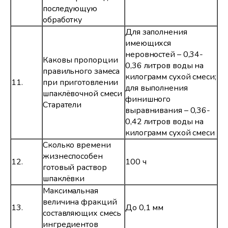
последующую
обработку
Для заполнения
имеющихся
неровностей – 0,34-
Каковы пропорции
0,36 литров воды на
правильного замеса
килограмм сухой смеси;
11.
при приготовлении
для выполнения
шпаклёвочной смеси
финишного
Старатели
выравнивания – 0,36-
0,42 литров воды на
килограмм сухой смеси
Сколько времени
жизнеспособен
12.
100 ч
готовый раствор
шпаклёвки
Максимальная
величина фракций
13.
До 0,1 мм
составляющих смесь
ингредиентов