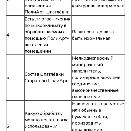
нанесённой
фактурная поверхность
ПолиАрт-шпатлёвки
Есть ли ограничения
по микроклимату в
обрабатываемом с
Влажность должна
4.
помощью ПолиАрт-
быть нормальная
шпатлёвки
помещении
Мелкодисперсный
минеральный
наполнитель,
Состав шпатлёвки
5.
полимерное вяжущее
Старатели ПолиАрт
соединение,
высококачественные
наполнители
Наклеивать текстурные
или обычные
Какую обработку
бумажные обои,
можно делать после
производить
6.
использования
окрашивание