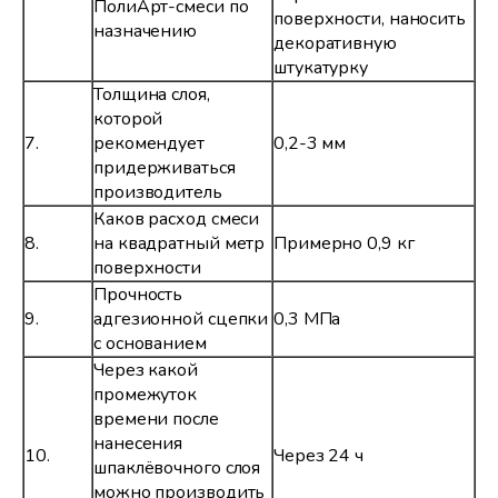
ПолиАрт-смеси по
поверхности, наносить
назначению
декоративную
штукатурку
Толщина слоя,
которой
7.
рекомендует
0,2-3 мм
придерживаться
производитель
Каков расход смеси
8.
на квадратный метр
Примерно 0,9 кг
поверхности
Прочность
9.
адгезионной сцепки
0,3 МПа
с основанием
Через какой
промежуток
времени после
нанесения
10.
Через 24 ч
шпаклёвочного слоя
можно производить