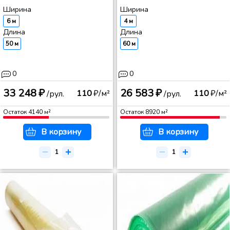
Ширина
Ширина
6 м
4 м
Длина
Длина
50 м
60 м
0
0
33 248 ₽
26 583 ₽
110
₽/м²
110
₽/м²
/рул.
/рул.
Остаток
4140
м²
Остаток
8920
м²
В корзину
В корзину