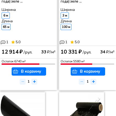
года) зеле ...
года) зеле ...
Ширина
Ширина
6 м
3 м
Длина
Длина
65 м
100 м
1
5.0
1
5.0
12 914 ₽
10 331 ₽
33
₽/м²
34
₽/м²
/рул.
/рул.
Остаток
6740
м²
Остаток
5580
м²
В корзину
В корзину