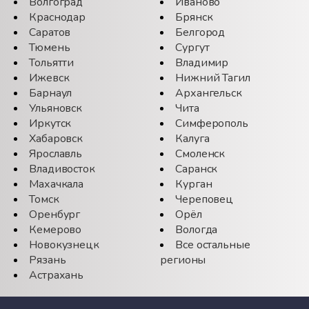
Волгоград
Иваново
Краснодар
Брянск
Саратов
Белгород
Тюмень
Сургут
Тольятти
Владимир
Ижевск
Нижний Тагил
Барнаул
Архангельск
Ульяновск
Чита
Иркутск
Симферополь
Хабаровск
Калуга
Ярославль
Смоленск
Владивосток
Саранск
Махачкала
Курган
Томск
Череповец
Оренбург
Орёл
Кемерово
Вологда
Новокузнецк
Все остальные
Рязань
регионы
Астрахань