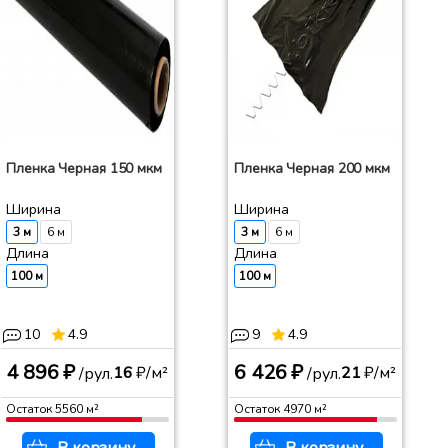
Пленка Черная 150 мкм
Пленка Черная 200 мкм
Ширина
Ширина
3 м
6 м
3 м
6 м
Длина
Длина
100 м
100 м
10
4.9
9
4.9
4 896 ₽
6 426 ₽
16
₽/м²
21
₽/м²
/рул.
/рул.
Остаток
5560
м²
Остаток
4970
м²