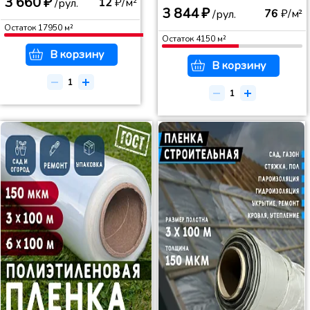
3 660 ₽
12
₽/м²
/рул.
3 844 ₽
76
₽/м²
/рул.
Остаток
17950
м²
Остаток
4150
м²
В корзину
В корзину