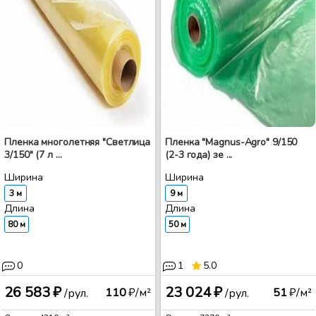
Пленка многолетняя "Светлица
Пленка "Magnus-Agro" 9/150
3/150" (7 л ...
(2-3 года) зе ...
Ширина
Ширина
3 м
9 м
Длина
Длина
80 м
50 м
0
1
5.0
26 583 ₽
23 024 ₽
110
₽/м²
51
₽/м²
/рул.
/рул.