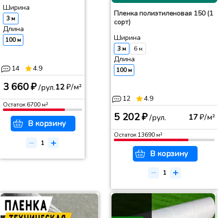
Ширина
Пленка полиэтиленовая 150 (1
3 м
сорт)
Длина
Ширина
100 м
3 м
6 м
Длина
14
4.9
100 м
3 660 ₽
12
₽/м²
/рул.
12
4.9
Остаток
6700
м²
5 202 ₽
17
₽/м²
/рул.
В корзину
Остаток
13690
м²
В корзину