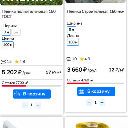
Пленка полиэтиленовая 150
Пленка Строительная 150 мкм
ГОСТ
Ширина
Ширина
3 м
3 м
6 м
Длина
Длина
100 м
100 м
10
4.9
15
4.9
3 660 ₽
12
₽/м²
/рул.
5 202 ₽
17
₽/м²
/рул.
Остаток
4760
м²
Остаток
7700
м²
В корзину
В корзину