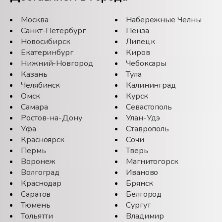
Москва
Набережные Челны
Санкт-Петербург
Пенза
Новосибирск
Липецк
Екатеринбург
Киров
Нижний-Новгород
Чебоксары
Казань
Тула
Челябинск
Калининград
Омск
Курск
Самара
Севастополь
Ростов-на-Дону
Улан-Удэ
Уфа
Ставрополь
Красноярск
Сочи
Пермь
Тверь
Воронеж
Магнитогорск
Волгоград
Иваново
Краснодар
Брянск
Саратов
Белгород
Тюмень
Сургут
Тольятти
Владимир