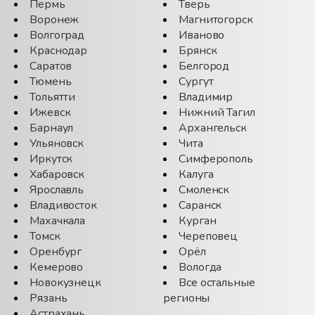
Пермь
Тверь
Воронеж
Магнитогорск
Волгоград
Иваново
Краснодар
Брянск
Саратов
Белгород
Тюмень
Сургут
Тольятти
Владимир
Ижевск
Нижний Тагил
Барнаул
Архангельск
Ульяновск
Чита
Иркутск
Симферополь
Хабаровск
Калуга
Ярославль
Смоленск
Владивосток
Саранск
Махачкала
Курган
Томск
Череповец
Оренбург
Орёл
Кемерово
Вологда
Новокузнецк
Все остальные
Рязань
регионы
Астрахань