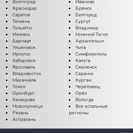
Волгоград
Иваново
Краснодар
Брянск
Саратов
Белгород
Тюмень
Сургут
Тольятти
Владимир
Ижевск
Нижний Тагил
Барнаул
Архангельск
Ульяновск
Чита
Иркутск
Симферополь
Хабаровск
Калуга
Ярославль
Смоленск
Владивосток
Саранск
Махачкала
Курган
Томск
Череповец
Оренбург
Орёл
Кемерово
Вологда
Новокузнецк
Все остальные
Рязань
регионы
Астрахань