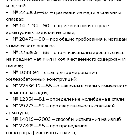
изделий;
№ 22536.8—87 – про наличие меди в стальных
сплавах;
№ 14-1-34—90 – о приёмочном контроле
арматурных изделий из стали;
№ 28473—90 – про общие требования к методам
химического анализа;
№ 22536.9—88 – о том, как анализировать сплав
на предмет наличия и количественного содержания
никеля;
№ 1088-94 – сталь для армирования
железобетонных конструкций;
№ 22536.12—88 – о наличии в стали химического
элемента ванадия;
№ 12354—81 – определение молибдена в стали;
№ 29273—92 – про свариваемость стальной
арматуры;
№ 14019—2003 – способы испытания на изгиб;
№ 27809—95 – про проведение
спектрографического анализа;