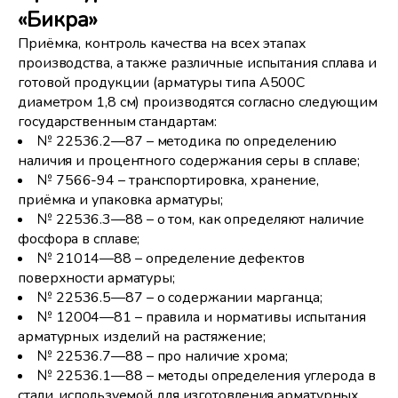
«Бикра»
Приёмка, контроль качества на всех этапах
производства, а также различные испытания сплава и
готовой продукции (арматуры типа А500С
диаметром 1,8 см) производятся согласно следующим
государственным стандартам:
№ 22536.2—87 – методика по определению
наличия и процентного содержания серы в сплаве;
№ 7566-94 – транспортировка, хранение,
приёмка и упаковка арматуры;
№ 22536.3—88 – о том, как определяют наличие
фосфора в сплаве;
№ 21014—88 – определение дефектов
поверхности арматуры;
№ 22536.5—87 – о содержании марганца;
№ 12004—81 – правила и нормативы испытания
арматурных изделий на растяжение;
№ 22536.7—88 – про наличие хрома;
№ 22536.1—88 – методы определения углерода в
стали, используемой для изготовления арматурных