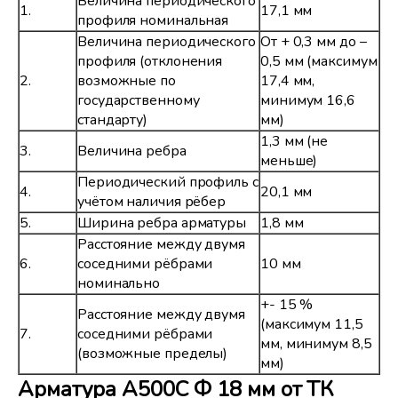
Величина периодического
1.
17,1 мм
профиля номинальная
Величина периодического
От + 0,3 мм до –
профиля (отклонения
0,5 мм (максимум
2.
возможные по
17,4 мм,
государственному
минимум 16,6
стандарту)
мм)
1,3 мм (не
3.
Величина ребра
меньше)
Периодический профиль с
4.
20,1 мм
учётом наличия рёбер
5.
Ширина ребра арматуры
1,8 мм
Расстояние между двумя
6.
соседними рёбрами
10 мм
номинально
+- 15 %
Расстояние между двумя
(максимум 11,5
7.
соседними рёбрами
мм, минимум 8,5
(возможные пределы)
мм)
Арматура А500С Ф 18 мм от ТК