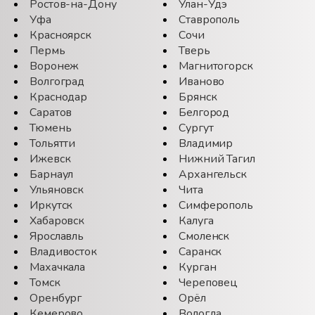
Ростов-на-Дону
Улан-Удэ
Уфа
Ставрополь
Красноярск
Сочи
Пермь
Тверь
Воронеж
Магнитогорск
Волгоград
Иваново
Краснодар
Брянск
Саратов
Белгород
Тюмень
Сургут
Тольятти
Владимир
Ижевск
Нижний Тагил
Барнаул
Архангельск
Ульяновск
Чита
Иркутск
Симферополь
Хабаровск
Калуга
Ярославль
Смоленск
Владивосток
Саранск
Махачкала
Курган
Томск
Череповец
Оренбург
Орёл
Кемерово
Вологда