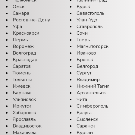
Челябинск
Калининград
Омск
Курск
Самара
Севастополь
Ростов-на-Дону
Улан-Удэ
Уфа
Ставрополь
Красноярск
Сочи
Пермь
Тверь
Воронеж
Магнитогорск
Волгоград
Иваново
Краснодар
Брянск
Саратов
Белгород
Тюмень
Сургут
Тольятти
Владимир
Ижевск
Нижний Тагил
Барнаул
Архангельск
Ульяновск
Чита
Иркутск
Симферополь
Хабаровск
Калуга
Ярославль
Смоленск
Владивосток
Саранск
Махачкала
Курган