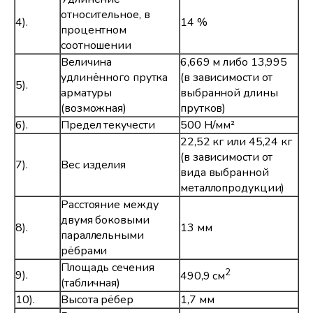
относительное, в
4).
14 %
процентном
соотношении
Величина
6,669 м либо 13,995
удлинённого прутка
(в зависимости от
5).
арматуры
выбранной длины
(возможная)
прутков)
6).
Предел текучести
500 Н/мм²
22,52 кг или 45,24 кг
(в зависимости от
7).
Вес изделия
вида выбранной
металлопродукции)
Расстояние между
двумя боковыми
8).
13 мм
параллельными
рёбрами
Площадь сечения
2
9).
490,9 см
(табличная)
10).
Высота рёбер
1,7 мм