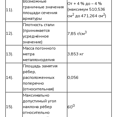
Возможные
От + 4 % до – 4 %
граничные значения
(максимум 510,536
11).
площади сечения
2
2
см
до 471,264 см
)
арматуры
Плотность стали
(принимается
3
12).
7,85 г/см
усреднённое
значение)
Масса погонного
13).
метра
3,853 кг
металлоизделия
Площадь замятия
рёбер,
14).
расположенных
0,056
поперечно
(относительная)
Максимально
допустимый угол
0
15).
наклона рёбер
60
относительно