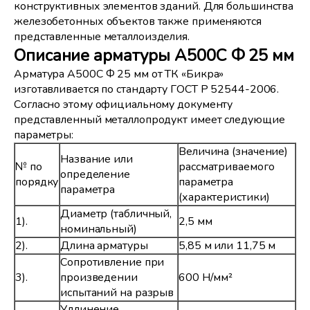
конструктивных элементов зданий. Для большинства
железобетонных объектов также применяются
представленные металлоизделия.
Описание арматуры А500С Ф 25 мм
Арматура А500С Ф 25 мм от ТК «Бикра»
изготавливается по стандарту ГОСТ Р 52544-2006.
Согласно этому официальному документу
представленный металлопродукт имеет следующие
параметры:
Величина (значение)
Название или
№ по
рассматриваемого
определение
порядку
параметра
параметра
(характеристики)
Диаметр (табличный,
1).
2,5 мм
номинальный)
2).
Длина арматуры
5,85 м или 11,75 м
Сопротивление при
3).
произведении
600 Н/мм²
испытаний на разрыв
Удлинение