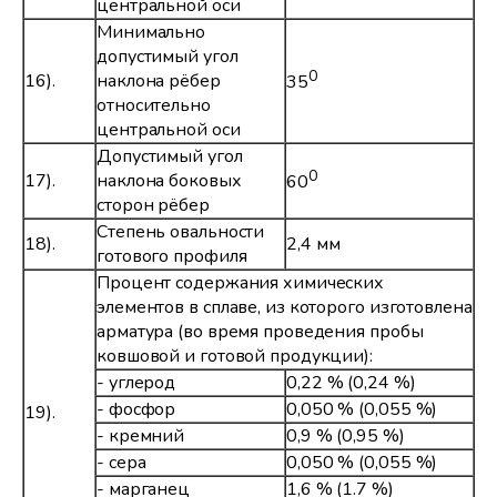
центральной оси
Минимально
допустимый угол
0
16).
наклона рёбер
35
относительно
центральной оси
Допустимый угол
0
17).
наклона боковых
60
сторон рёбер
Степень овальности
18).
2,4 мм
готового профиля
Процент содержания химических
элементов в сплаве, из которого изготовлена
арматура (во время проведения пробы
ковшовой и готовой продукции):
- углерод
0,22 % (0,24 %)
- фосфор
0,050 % (0,055 %)
19).
- кремний
0,9 % (0,95 %)
- сера
0,050 % (0,055 %)
- марганец
1,6 % (1.7 %)