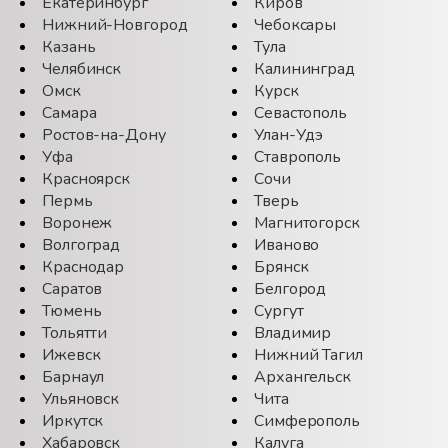
Екатеринбург
Киров
Нижний-Новгород
Чебоксары
Казань
Тула
Челябинск
Калининград
Омск
Курск
Самара
Севастополь
Ростов-на-Дону
Улан-Удэ
Уфа
Ставрополь
Красноярск
Сочи
Пермь
Тверь
Воронеж
Магнитогорск
Волгоград
Иваново
Краснодар
Брянск
Саратов
Белгород
Тюмень
Сургут
Тольятти
Владимир
Ижевск
Нижний Тагил
Барнаул
Архангельск
Ульяновск
Чита
Иркутск
Симферополь
Хабаровск
Калуга