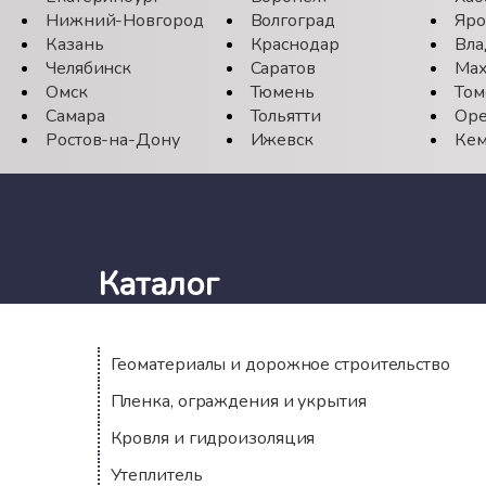
Нижний-Новгород
Волгоград
Яро
Казань
Краснодар
Вла
Челябинск
Саратов
Мах
Омск
Тюмень
Том
Самара
Тольятти
Оре
Ростов-на-Дону
Ижевск
Кем
Каталог
Геоматериалы и дорожное строительство
Пленка, ограждения и укрытия
Кровля и гидроизоляция
Утеплитель