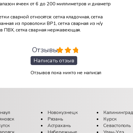
апазон ячеек от 6 до 200 миллиметров и диаметр
етки сварной относятся: сетка кладочная, сетка
анная из проволоки ВР1, сетка сварная из н/у
я в ПВХ, сетка сварная нержавеющая.
Отзывы
Написать отзыв
Отзывов пока никто не написал
наул
Новокузнецк
Калинингра
яновск
Рязань
Курск
утск
Астрахань
Севастополь
аровск
Набережные
Улан-Удэ