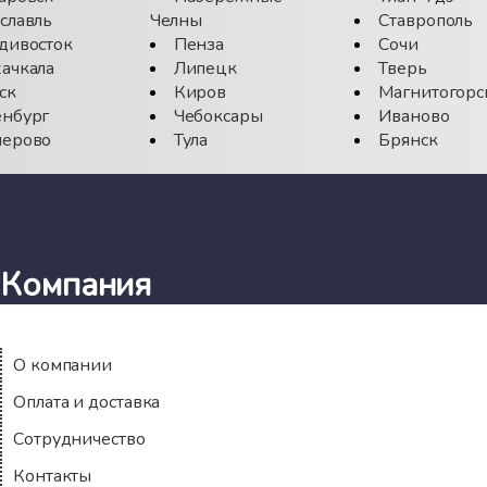
славль
Челны
Ставрополь
дивосток
Пенза
Сочи
ачкала
Липецк
Тверь
ск
Киров
Магнитогорс
нбург
Чебоксары
Иваново
ерово
Тула
Брянск
Компания
О компании
Оплата и доставка
Сотрудничество
Контакты