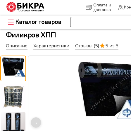
Оплата и
Кон
доставка
Каталог товаров
>
Главная
Кровля и гидроизоляц
Филикров ХПП
Описание
Характеристики
Отзывы
(5)
5 из 5
‹