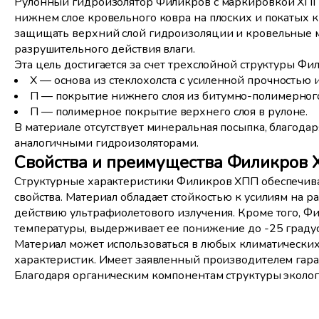
Рулонный гидроизолятор Филикров с маркировкой ХПП 
нижнем слое кровельного ковра на плоских и покатых
защищать верхний слой гидроизоляции и кровельные м
разрушительного действия влаги.
Эта цель достигается за счет трехслойной структуры Ф
Х — основа из стеклохолста с усиленной прочностью 
П — покрытие нижнего слоя из битумно-полимерного
П — полимерное покрытие верхнего слоя в рулоне.
В материале отсутствует минеральная посыпка, благода
аналогичными гидроизоляторами.
Свойства и преимущества Филикров
Структурные характеристики Филикров ХПП обеспечива
свойства. Материал обладает стойкостью к усилиям на р
действию ультрафиолетового излучения. Кроме того, Ф
температуры, выдерживает ее понижение до -25 градус
Материал может использоваться в любых климатических
характеристик. Имеет заявленный производителем гара
Благодаря органическим компонентам структуры эколог