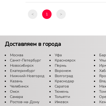
<
1
>
Доставляем в города
Москва
Уфа
Бар
Санкт-Петербург
Красноярск
Уль
Новосибирск
Пермь
Ирк
Екатеринбург
Воронеж
Хаб
Нижний-Новгород
Волгоград
Яро
Казань
Краснодар
Вла
Челябинск
Саратов
Мах
Омск
Тюмень
Том
Самара
Тольятти
Оре
Ростов-на-Дону
Ижевск
Кем