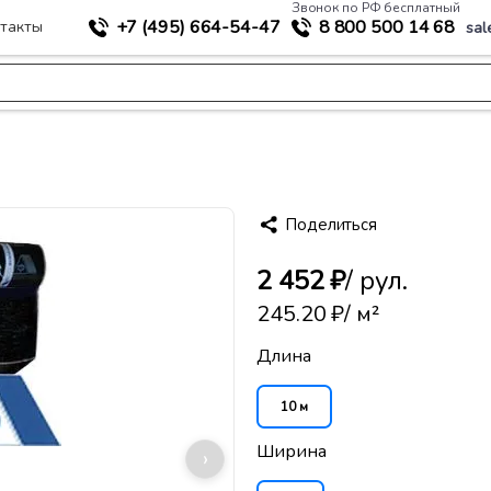
Звонок по РФ бесплатный
+7 (495)
664-54-47
8 800
500 14 68
такты
sal
>
ия
Филикров ХПП
Поделиться
2 452 ₽
/ рул.
245.20 ₽
/ м²
Длина
10 м
Ширина
›