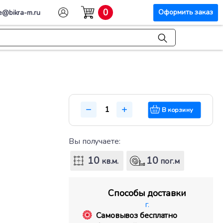
0
Оформить заказ
e@bikra-m.ru
В корзину
Вы получаете:
10
10
кв.м.
пог.м
Способы доставки
г.
Самовывоз бесплатно