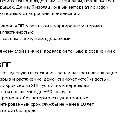
считается подкладочным материалом, используется в
 крышах. Данный изоляционный материал призван
атериалы от коррозии, конденсата и
иликров ХПП, указанной в маркировке материала:
и пластичностью;
 состава с вяжущими добавками;
ря чему слой нижней подкладки тоньше в сравнении с
 ХПП
ют нулевую гигроскопичность и влагоотталкивающие
азрыв и растяжение, демонстрирует устойчивость к
иликров серии ХПП устойчив к перепадам
ов и повышение до +80 градусов.
 регионах без потери эксплуатационных
нтированный срок службы не менее 10 лет.
ически безвреден.