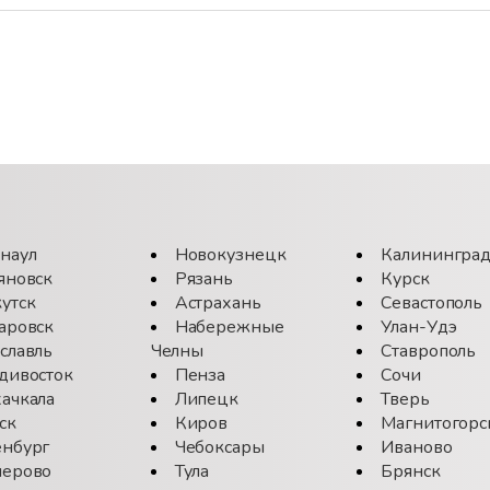
наул
Новокузнецк
Калинингра
яновск
Рязань
Курск
утск
Астрахань
Севастополь
аровск
Набережные
Улан-Удэ
славль
Челны
Ставрополь
дивосток
Пенза
Сочи
ачкала
Липецк
Тверь
ск
Киров
Магнитогорс
нбург
Чебоксары
Иваново
ерово
Тула
Брянск