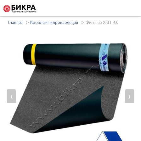
>
>
Главная
Кровля и гидроизоляция
Филигиз ХКП-4,0
‹
›