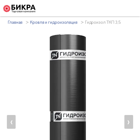
>
>
Главная
Кровля и гидроизоляция
Гидроизол ТКП 3,5
‹
›