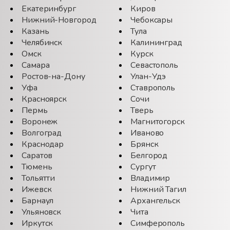
Екатеринбург
Киров
Нижний-Новгород
Чебоксары
Казань
Тула
Челябинск
Калининград
Омск
Курск
Самара
Севастополь
Ростов-на-Дону
Улан-Удэ
Уфа
Ставрополь
Красноярск
Сочи
Пермь
Тверь
Воронеж
Магнитогорск
Волгоград
Иваново
Краснодар
Брянск
Саратов
Белгород
Тюмень
Сургут
Тольятти
Владимир
Ижевск
Нижний Тагил
Барнаул
Архангельск
Ульяновск
Чита
Иркутск
Симферополь