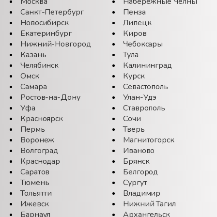
Москва
Набережные Челны
Санкт-Петербург
Пенза
Новосибирск
Липецк
Екатеринбург
Киров
Нижний-Новгород
Чебоксары
Казань
Тула
Челябинск
Калининград
Омск
Курск
Самара
Севастополь
Ростов-на-Дону
Улан-Удэ
Уфа
Ставрополь
Красноярск
Сочи
Пермь
Тверь
Воронеж
Магнитогорск
Волгоград
Иваново
Краснодар
Брянск
Саратов
Белгород
Тюмень
Сургут
Тольятти
Владимир
Ижевск
Нижний Тагил
Барнаул
Архангельск