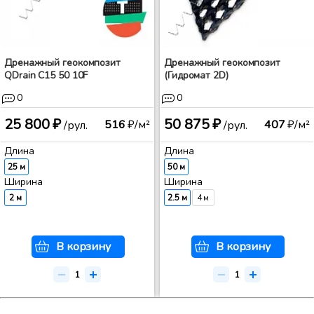
Дренажный геокомпозит
Дренажный геокомпозит
QDrain C15 50 10F
(Гидромат 2D)
0
0
25 800 ₽
50 875 ₽
516
₽/м²
407
₽/м²
/рул.
/рул.
Длина
Длина
25 м
50 м
Ширина
Ширина
2 м
2.5 м
4 м
В корзину
В корзину