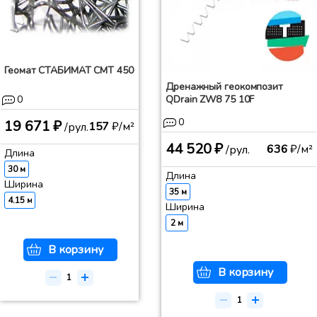
Геомат СТАБИМАТ СМТ 450
Дренажный геокомпозит
0
QDrain ZW8 75 10F
0
19 671 ₽
157
₽/м²
/рул.
44 520 ₽
636
₽/м²
/рул.
Длина
30 м
Длина
Ширина
35 м
4.15 м
Ширина
2 м
В корзину
В корзину