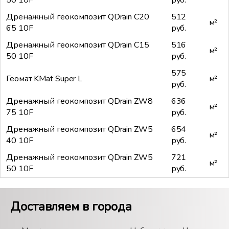
50 10F
руб.
Дренажный геокомпозит QDrain C20
512
м²
65 10F
руб.
Дренажный геокомпозит QDrain C15
516
м²
50 10F
руб.
575
Геомат KMat Super L
м²
руб.
Дренажный геокомпозит QDrain ZW8
636
м²
75 10F
руб.
Дренажный геокомпозит QDrain ZW5
654
м²
40 10F
руб.
Дренажный геокомпозит QDrain ZW5
721
м²
50 10F
руб.
Доставляем в города