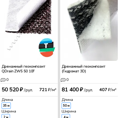
Дренажный геокомпозит
Дренажный геокомпозит
QDrain ZW5 50 10F
(Гидромат 3D)
0
0
50 520 ₽
81 400 ₽
721
₽/м²
407
₽/м²
/рул.
/рул.
Длина
Длина
35 м
50 м
Ширина
Ширина
2 м
4 м