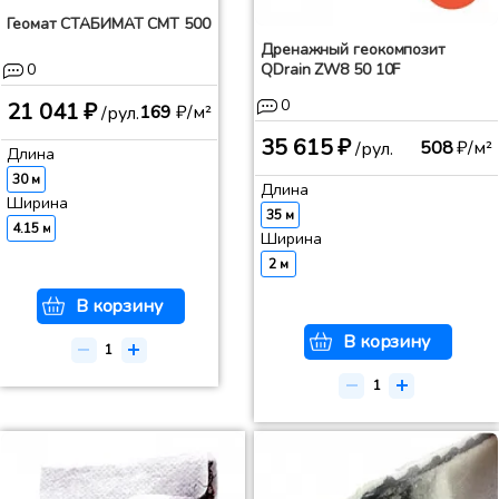
Геомат СТАБИМАТ СМТ 500
Дренажный геокомпозит
0
QDrain ZW8 50 10F
0
21 041 ₽
169
₽/м²
/рул.
35 615 ₽
508
₽/м²
/рул.
Длина
30 м
Длина
Ширина
35 м
4.15 м
Ширина
2 м
В корзину
В корзину