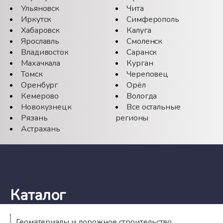
Ульяновск
Чита
Иркутск
Симферополь
Хабаровск
Калуга
Ярославль
Смоленск
Владивосток
Саранск
Махачкала
Курган
Томск
Череповец
Оренбург
Орёл
Кемерово
Вологда
Новокузнецк
Все остальные
Рязань
регионы
Астрахань
Каталог
Геоматериалы и дорожное строительство