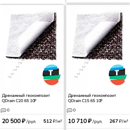
Дренажный геокомпозит
Дренажный геокомпозит
QDrain C20 65 10F
QDrain C15 65 10F
0
0
20 500 ₽
10 710 ₽
512
₽/м²
267
₽/м²
/рул.
/рул.