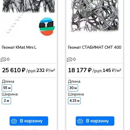
Геомат KMat Mini L
Геомат СТАБИМАТ СМТ 400
0
0
25 610 ₽
18 177 ₽
232
₽/м²
145
₽/м²
/рул.
/рул.
Длина
Длина
55 м
30 м
Ширина
Ширина
2 м
4.15 м
В корзину
В корзину