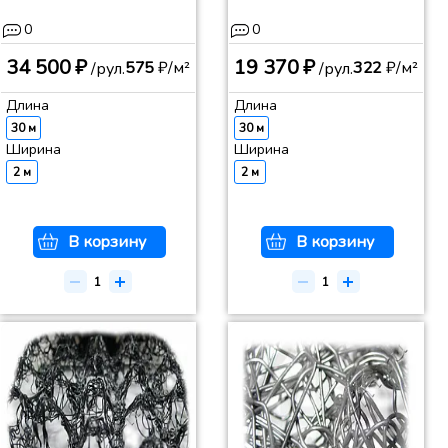
0
0
34 500 ₽
19 370 ₽
575
₽/м²
322
₽/м²
/рул.
/рул.
Длина
Длина
30 м
30 м
Ширина
Ширина
2 м
2 м
В корзину
В корзину