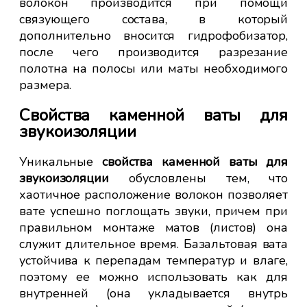
волокон производится при помощи
связующего состава, в который
дополнительно вносится гидрофобизатор,
после чего производится разрезание
полотна на полосы или маты необходимого
размера.
Свойства каменной ваты для
звукоизоляции
П
зв
Уникальные
свойства каменной ваты для
звукоизоляции
обусловлены тем, что
Ун
хаотичное расположение волокон позволяет
ха
вате успешно поглощать звуки, причем при
во
правильном монтаже матов (листов) она
С
служит длительное время. Базальтовая вата
зв
устойчива к перепадам температур и влаге,
она
поэтому ее можно использовать как для
от
внутренней (она укладывается внутрь
оф