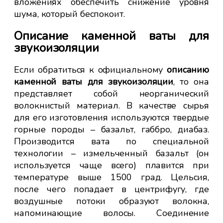
вложениях обеспечить снижение уровня
Пр
или
шума, который беспокоит.
зв
бны
ежу
Описание каменной ваты для
Пр
см,
звукоизоляции
зв
ь в
ни
ной
Если обратиться к официальному
описанию
дь,
каменной ваты для звукоизоляции
, то она
счет
представляет собой неорганический
без
волокнистый материал. В качестве сырья
у с
для его изготовления используются твердые
ить
горные породы – базальт, габбро, диабаз.
ное
Производится вата по специальной
ень
технологии – измельченный базальт (он
используется чаще всего) плавится при
температуре выше 1500 град. Цельсия,
после чего попадает в центрифугу, где
воздушные потоки образуют волокна,
напоминающие волосы. Соединение