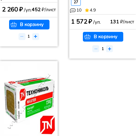
27
2 260 ₽
452
₽/лист
/уп.
10
4.9
1 572 ₽
131
₽/лист
/уп.
В корзину
В корзину