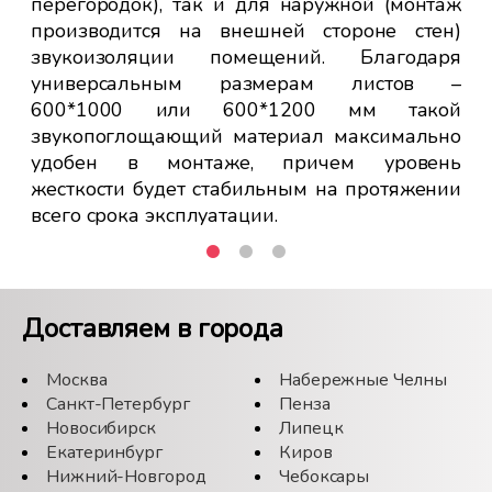
перегородок), так и для наружной (монтаж
по
производится на внешней стороне стен)
пи
звукоизоляции помещений. Благодаря
уч
универсальным размерам листов –
мо
600*1000 или 600*1200 мм такой
тол
звукопоглощающий материал максимально
че
удобен в монтаже, причем уровень
шу
жесткости будет стабильным на протяжении
на
всего срока эксплуатации.
Доставляем в города
Москва
Набережные Челны
Санкт-Петербург
Пенза
Новосибирск
Липецк
Екатеринбург
Киров
Нижний-Новгород
Чебоксары