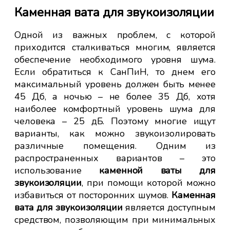
ля
Каменная вата для звукоизоляции
Х
дл
Одной из важных проблем, с которой
аты
приходится сталкиваться многим, является
Ср
ьно
обеспечение необходимого уровня шума.
ва
та,
Если обратиться к СанПиН, то днем его
ит,
максимальный уровень должен быть менее
ле.
45 Дб, а ночью – не более 35 Дб, хотя
ости
наиболее комфортный уровень шума для
, 50
человека – 25 дБ. Поэтому многие ищут
я в
варианты, как можно звукоизолировать
емя
различные помещения. Одним из
жно
распространенных вариантов – это
Из
использование
каменной ваты для
и
звукоизоляции
, при помощи которой можно
зв
ля
избавиться от посторонних шумов.
Каменная
ре
вата для звукоизоляции
является доступным
23
средством, позволяющим при минимальных
ции