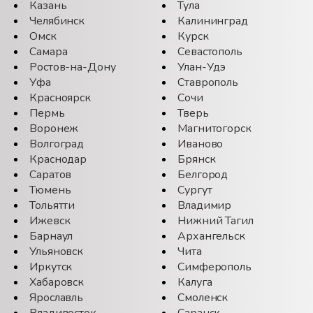
Казань
Тула
Челябинск
Калининград
Омск
Курск
Самара
Севастополь
Ростов-на-Дону
Улан-Удэ
Уфа
Ставрополь
Красноярск
Сочи
Пермь
Тверь
Воронеж
Магнитогорск
Волгоград
Иваново
Краснодар
Брянск
Саратов
Белгород
Тюмень
Сургут
Тольятти
Владимир
Ижевск
Нижний Тагил
Барнаул
Архангельск
Ульяновск
Чита
Иркутск
Симферополь
Хабаровск
Калуга
Ярославль
Смоленск
Владивосток
Саранск