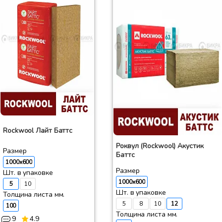
Rockwool Лайт Баттс
Роквул (Rockwool) Акустик
Размер
Баттс
1000x600
Размер
Шт. в упаковке
1000x600
5
10
Шт. в упаковке
Толщина листа мм.
5
8
10
12
100
Толщина листа мм.
9
4.9