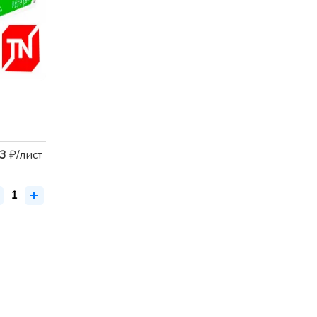
3
₽/лист