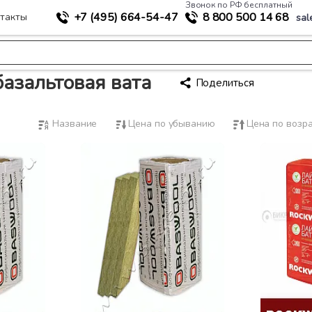
Звонок по РФ бесплатный
+7 (495)
664-54-47
8 800
500 14 68
такты
sal
я вата
базальтовая вата
Поделиться
Название
Цена по убыванию
Цена по возр