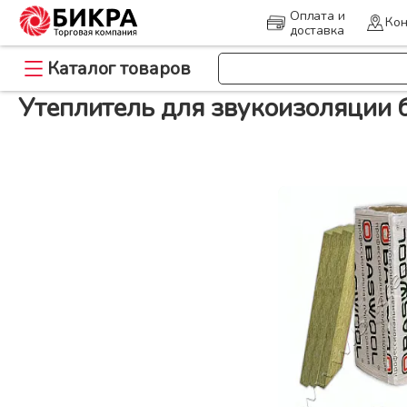
Оплата и
Кон
доставка
>
>
Каталог товаров
Главная
Утеплитель
Утеплитель для звукоизоляции базальтова
Утеплитель для звукоизоляции 