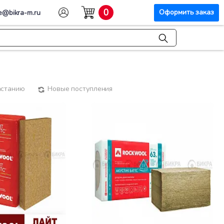
0
Оформить заказ
e@bikra-m.ru
астанию
Новые поступления