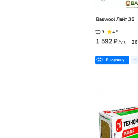
Baswool Лайт 35
9
4.9
1 592 ₽
/уп.
26
В корзину