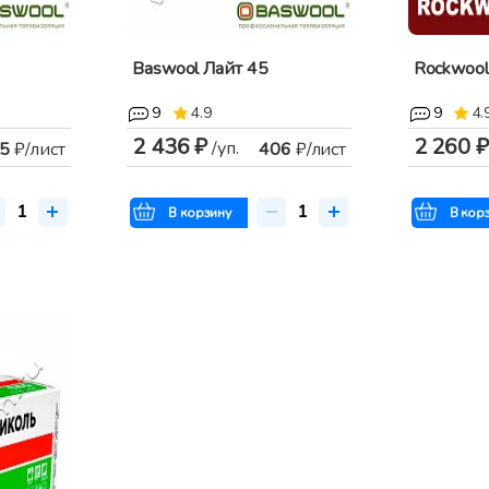
Baswool Лайт 45
Rockwool
9
4.9
9
4.
2 436 ₽
2 260 ₽
/уп.
5
₽/лист
406
₽/лист
В корзину
В кор