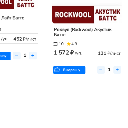
 Лайт Баттс
Роквул (Rockwool) Акустик
9
Баттс
/уп.
452
₽/лист
10
4.9
1 572 ₽
/уп.
131
₽/лист
зину
В корзину