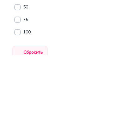
50
75
100
ЦЕНЫ: УТЕПЛИТ
НАИМЕНО
Роквул (
Baswool 
ТехноЛай