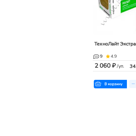
ТехноЛайт Экстра
9
4.9
2 060 ₽
/уп.
34
В корзину