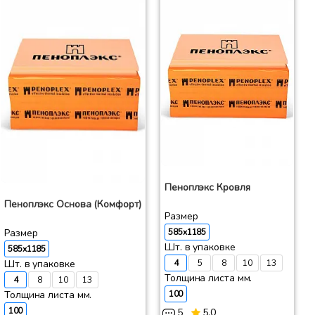
Пеноплэкс Кровля
Пеноплэкс Основа (Комфорт)
Размер
Размер
585x1185
Шт. в упаковке
585x1185
Шт. в упаковке
4
5
8
10
13
Толщина листа мм.
4
8
10
13
Толщина листа мм.
100
100
5
5.0