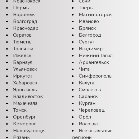
Красноярск
Сочи
Пермь
Тверь
Воронеж
Магнитогорск
Волгоград
Иваново
Краснодар
Брянск
Саратов
Белгород
Тюмень
Сургут
Тольятти
Владимир
Ижевск
Нижний Тагил
Барнаул
Архангельск
Ульяновск
Чита
Иркутск
Симферополь
Хабаровск
Калуга
Ярославль
Смоленск
Владивосток
Саранск
Махачкала
Курган
Томск
Череповец
Оренбург
Орёл
Кемерово
Вологда
Новокузнецк
Все остальные
Рязань
регионы