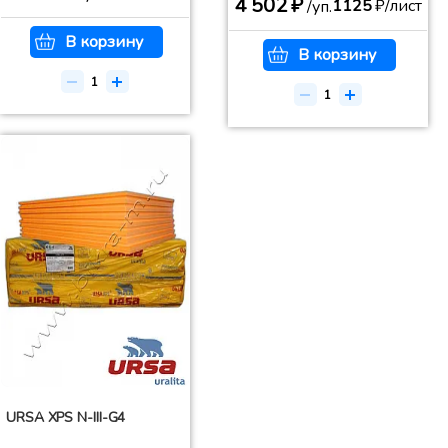
4 502 ₽
1125
₽/лист
/уп.
В корзину
В корзину
URSA XPS N-III-G4