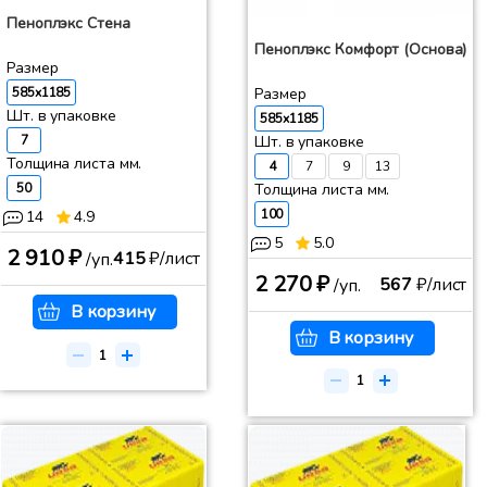
Пеноплэкс Стена
Пеноплэкс Комфорт (Основа)
Размер
Размер
585x1185
Шт. в упаковке
585x1185
Шт. в упаковке
7
Толщина листа мм.
4
7
9
13
Толщина листа мм.
50
100
14
4.9
5
5.0
2 910 ₽
415
₽/лист
/уп.
2 270 ₽
567
₽/лист
/уп.
В корзину
В корзину