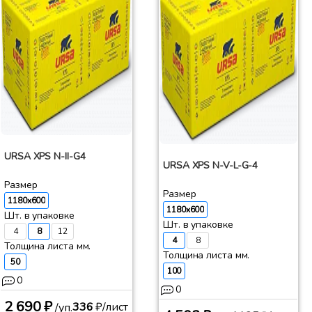
URSA XPS N-II-G4
URSA XPS N-V-L-G-4
Размер
Размер
1180x600
1180x600
Шт. в упаковке
Шт. в упаковке
4
8
12
4
8
Толщина листа мм.
Толщина листа мм.
50
100
0
0
2 690 ₽
336
₽/лист
/уп.