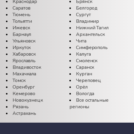
Краснодар
Брянск
Саратов
Белгород
Тюмень
Сургут
Тольятти
Владимир
Ижевск
Нижний Тагил
Барнаул
Архангельск
Ульяновск
Чита
Иркутск
Симферополь
Хабаровск
Калуга
Ярославль
Смоленск
Владивосток
Саранск
Махачкала
Курган
Томск
Череповец
Оренбург
Орёл
Кемерово
Вологда
Новокузнецк
Все остальные
Рязань
регионы
Астрахань