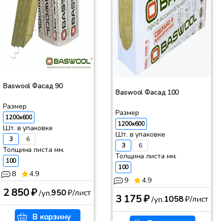
Baswool Фасад 90
Baswool Фасад 100
Размер
Размер
1200x600
1200x600
Шт. в упаковке
Шт. в упаковке
3
6
3
6
Толщина листа мм.
Толщина листа мм.
100
100
8
4.9
9
4.9
2 850 ₽
950
₽/лист
/уп.
3 175 ₽
1058
₽/лист
/уп.
В корзину