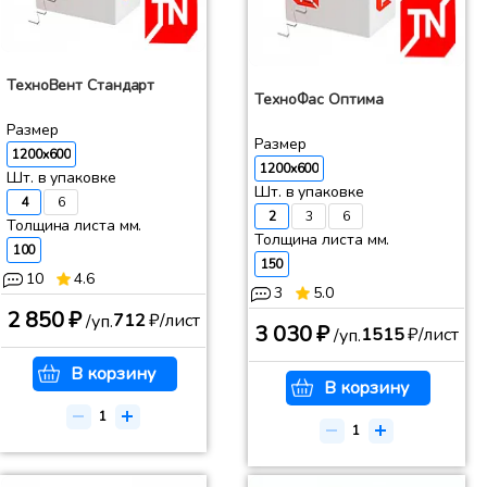
ТехноВент Стандарт
ТехноФас Оптима
Размер
Размер
1200x600
1200x600
Шт. в упаковке
Шт. в упаковке
4
6
2
3
6
Толщина листа мм.
Толщина листа мм.
100
150
10
4.6
3
5.0
2 850 ₽
712
₽/лист
/уп.
3 030 ₽
1515
₽/лист
/уп.
В корзину
В корзину