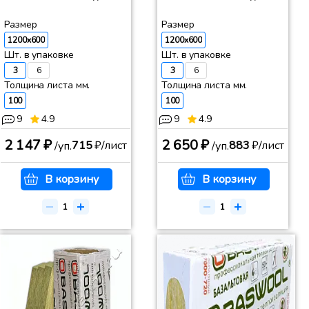
Размер
Размер
1200x600
1200x600
Шт. в упаковке
Шт. в упаковке
3
6
3
6
Толщина листа мм.
Толщина листа мм.
100
100
9
4.9
9
4.9
2 147 ₽
2 650 ₽
715
₽/лист
883
₽/лист
/уп.
/уп.
В корзину
В корзину