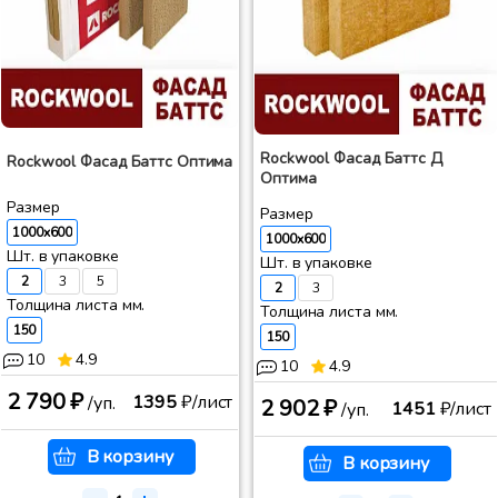
Rockwool Фасад Баттс Д
Rockwool Фасад Баттс Оптима
Оптима
Размер
Размер
1000x600
1000x600
Шт. в упаковке
Шт. в упаковке
2
3
5
2
3
Толщина листа мм.
Толщина листа мм.
150
150
10
4.9
10
4.9
2 790 ₽
1395
₽/лист
/уп.
2 902 ₽
1451
₽/лист
/уп.
В корзину
В корзину