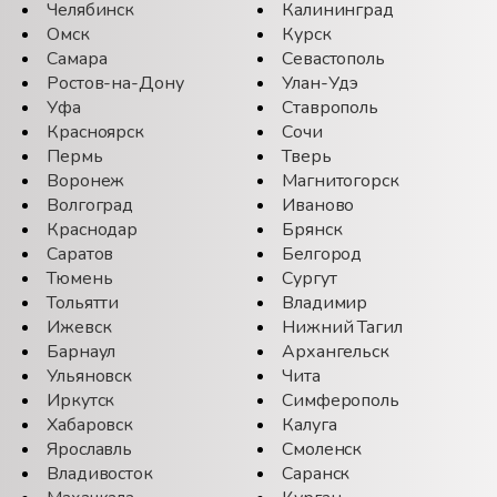
Челябинск
Калининград
Омск
Курск
Самара
Севастополь
Ростов-на-Дону
Улан-Удэ
Уфа
Ставрополь
Красноярск
Сочи
Пермь
Тверь
Воронеж
Магнитогорск
Волгоград
Иваново
Краснодар
Брянск
Саратов
Белгород
Тюмень
Сургут
Тольятти
Владимир
Ижевск
Нижний Тагил
Барнаул
Архангельск
Ульяновск
Чита
Иркутск
Симферополь
Хабаровск
Калуга
Ярославль
Смоленск
Владивосток
Саранск