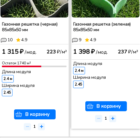
Газонная решетка (черная)
Газонная решетка (зеленая)
85x85x50 мм
85x85x50 мм
10
4.9
9
4.9
1 315 ₽
1 398 ₽
223
₽/м²
237
₽/м²
/мод.
/мод.
Остаток
1740
м²
Длина модуля
2.4 м
Длина модуля
Ширина модуля
2.4 м
2.45
Ширина модуля
2.45
В корзину
В корзину