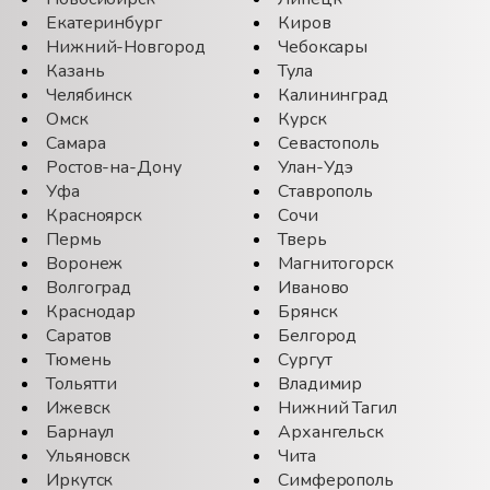
Екатеринбург
Киров
Нижний-Новгород
Чебоксары
Казань
Тула
Челябинск
Калининград
Омск
Курск
Самара
Севастополь
Ростов-на-Дону
Улан-Удэ
Уфа
Ставрополь
Красноярск
Сочи
Пермь
Тверь
Воронеж
Магнитогорск
Волгоград
Иваново
Краснодар
Брянск
Саратов
Белгород
Тюмень
Сургут
Тольятти
Владимир
Ижевск
Нижний Тагил
Барнаул
Архангельск
Ульяновск
Чита
Иркутск
Симферополь