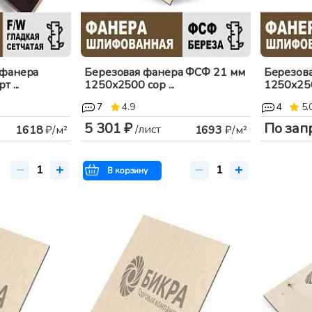
 фанера
Березовая фанера ФСФ 21 мм
Березов
 ...
1250x2500 сор ...
1250x2500
7
4.9
4
5.
5 301 ₽
По зап
/лист
1618
₽/м²
1693
₽/м²
В корзину