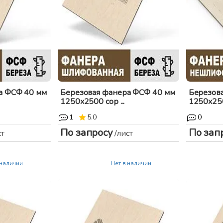
а ФСФ 40 мм
Березовая фанера ФСФ 40 мм
Березов
1250x2500 сор ...
1250x2500
1
5.0
0
По запросу
По зап
ст
/лист
 наличии
Нет в наличии