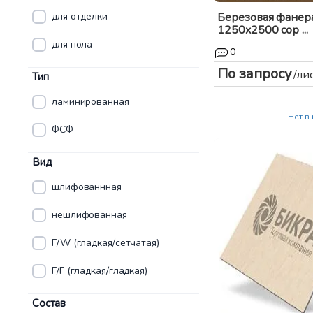
для отделки
Березовая фанер
1250x2500 сор ...
для пола
0
По запросу
/ли
Тип
ламинированная
Нет в
ФСФ
Вид
шлифованнная
нешлифованная
F/W (гладкая/сетчатая)
F/F (гладкая/гладкая)
Состав