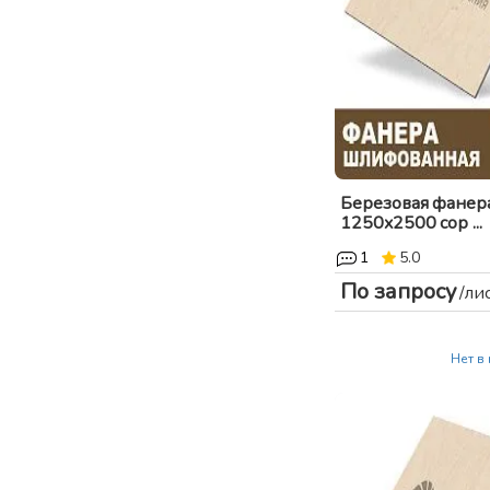
Березовая фанер
1250x2500 сор ...
1
5.0
По запросу
/ли
Нет в