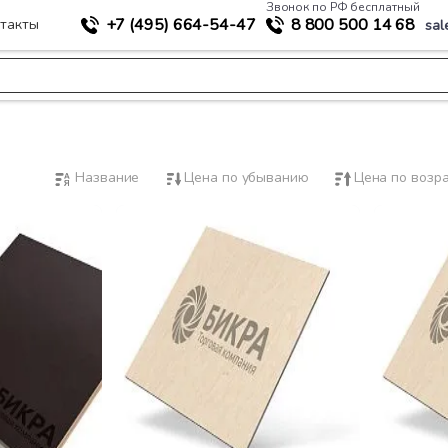
Звонок по РФ бесплатный
+7 (495)
664-54-47
8 800
500 14 68
такты
sal
Название
Цена по убыванию
Цена по возр