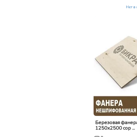
Нет в
Березовая фанер
1250x2500 сор ...