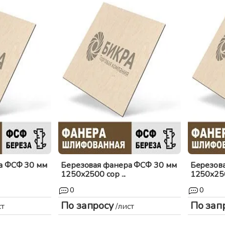
а ФСФ 30 мм
Березовая фанера ФСФ 30 мм
Березов
1250x2500 сор ...
1250x2500
0
0
По запросу
По зап
ст
/лист