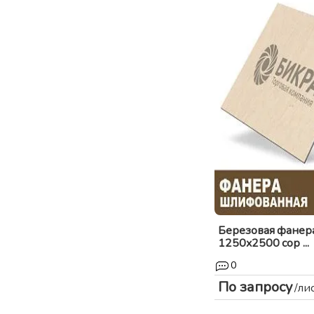
Березовая фанер
1250x2500 сор ...
0
По запросу
/ли