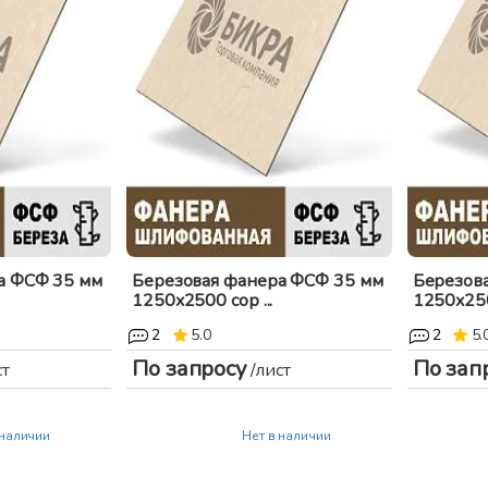
а ФСФ 35 мм
Березовая фанера ФСФ 35 мм
Березов
1250x2500 сор ...
1250x2500
2
5.0
2
5.
По запросу
По зап
ст
/лист
 наличии
Нет в наличии