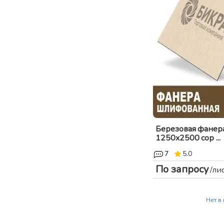
Березовая фанер
1250x2500 сор ...
7
5.0
По запросу
/ли
Нет в