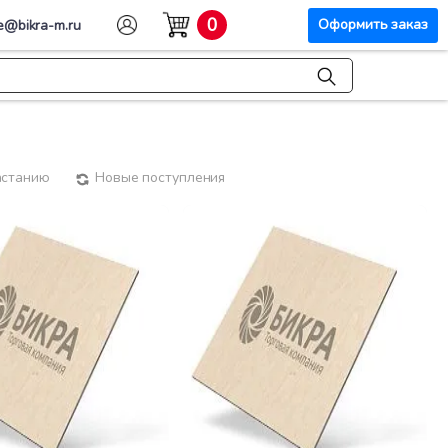
0
Оформить заказ
e@bikra-m.ru
астанию
Новые поступления