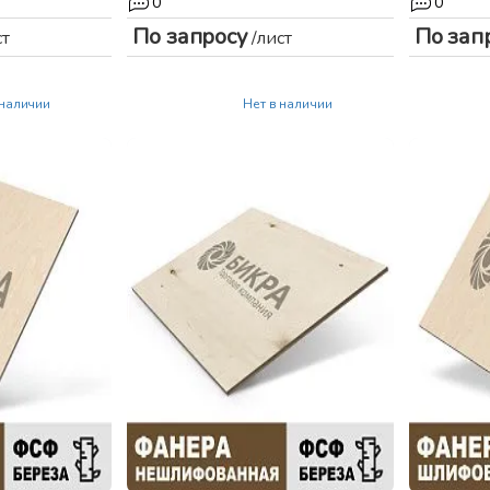
0
0
По запросу
По зап
ст
/лист
 наличии
Нет в наличии