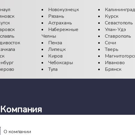
наул
Новокузнецк
Калинингра
яновск
Рязань
Курск
утск
Астрахань
Севастополь
аровск
Набережные
Улан-Удэ
славль
Челны
Ставрополь
дивосток
Пенза
Сочи
ачкала
Липецк
Тверь
ск
Киров
Магнитогорс
нбург
Чебоксары
Иваново
ерово
Тула
Брянск
Компания
О компании