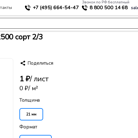
Звонок по РФ бесплатный
+7 (495)
664-54-47
8 800
500 14 68
такты
sal
>
териалы
Березовая фанера ФСФ 21 мм 1250x2500 сорт 2/3
500 сорт 2/3
Поделиться
1 ₽
/ лист
0 ₽
/ м²
Толщина
21 мм
Формат