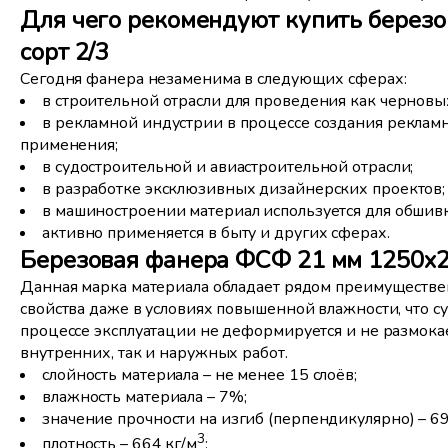
Для чего рекомендуют купить берез
сорт 2/3
Сегодня фанера незаменима в следующих сферах:
в строительной отрасли для проведения как черновых
в рекламной индустрии в процессе создания реклам
применения;
в судостроительной и авиастроительной отрасли;
в разработке эксклюзивных дизайнерских проектов;
в машиностроении материал используется для обшивк
активно применяется в быту и других сферах.
Березовая фанера ФСФ 21 мм 1250x25
Данная марка материала обладает рядом преимуществен
свойства даже в условиях повышенной влажности, что 
процессе эксплуатации не деформируется и не размокае
внутренних, так и наружных работ.
слойность материала – не менее 15 слоёв;
влажность материала – 7%;
значение прочности на изгиб (перпендикулярно) – 69
3
плотность – 664 кг/м
;