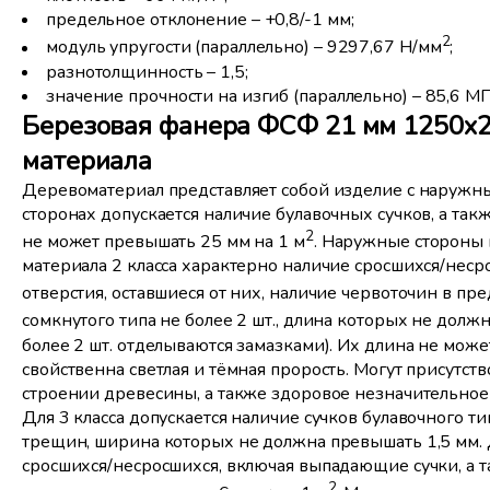
предельное отклонение – +0,8/-1 мм;
2
модуль упругости (параллельно) – 9297,67 Н/мм
;
разнотолщинность – 1,5;
значение прочности на изгиб (параллельно) – 85,6 МП
Березовая фанера ФСФ 21 мм 1250x25
материала
Деревоматериал представляет собой изделие с наружны
сторонах допускается наличие булавочных сучков, а так
2
не может превышать 25 мм на 1 м
. Наружные стороны 
материала 2 класса характерно наличие сросшихся/неср
отверстия, оставшиеся от них, наличие червоточин в пре
сомкнутого типа не более 2 шт., длина которых не должн
более 2 шт. отделываются замазками). Их длина не може
свойственна светлая и тёмная прорость. Могут присутс
строении древесины, а также здоровое незначительно
Для 3 класса допускается наличие сучков булавочного ти
трещин, ширина которых не должна превышать 1,5 мм. 
сросшихся/несросшихся, включая выпадающие сучки, а та
2