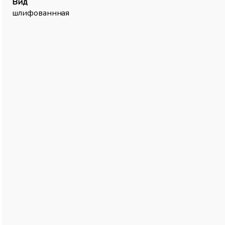
Вид
шлифованнная