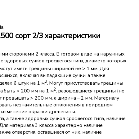
а.
00 сорт 2/3 характеристики
ми сторонами 2 класса. В готовом виде на наружных
же здоровых сучков сросшегося типа, диаметр которых
могут иметь трещины шириной не > 1 мм. Для
осшихся, включая выпадающие сучки, а также
2
делах 6 штук на 1 м
. Могут присутствовать трещины
2
а быть > 200 мм на 1 м
, разошедшиеся трещины (не
т превышать > 200 мм, а ширина – 2 мм. Материалу
твовать незначительные отклонения в природном
е изменение окраски древесины.
па, а также здоровых сучков сросшегося типа, наличие
Для материала 3 класса характерно наличие
кже отверстия, оставшиеся от них, наличие