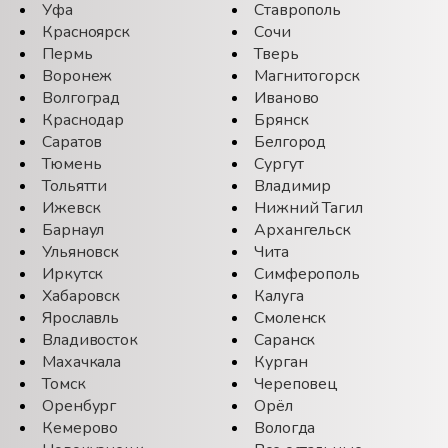
Уфа
Ставрополь
Красноярск
Сочи
Пермь
Тверь
Воронеж
Магнитогорск
Волгоград
Иваново
Краснодар
Брянск
Саратов
Белгород
Тюмень
Сургут
Тольятти
Владимир
Ижевск
Нижний Тагил
Барнаул
Архангельск
Ульяновск
Чита
Иркутск
Симферополь
Хабаровск
Калуга
Ярославль
Смоленск
Владивосток
Саранск
Махачкала
Курган
Томск
Череповец
Оренбург
Орёл
Кемерово
Вологда