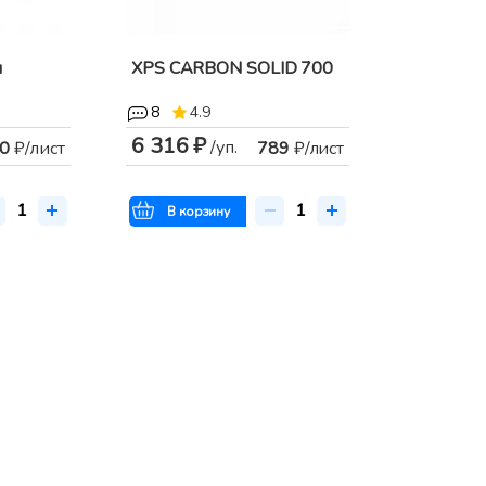
я
XPS CARBON SOLID 700
8
4.9
6 316 ₽
/уп.
0
₽/лист
789
₽/лист
В корзину