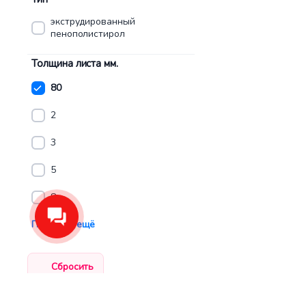
экструдированный
пенополистирол
Толщина листа мм.
80
2
3
5
8
Показать ещё