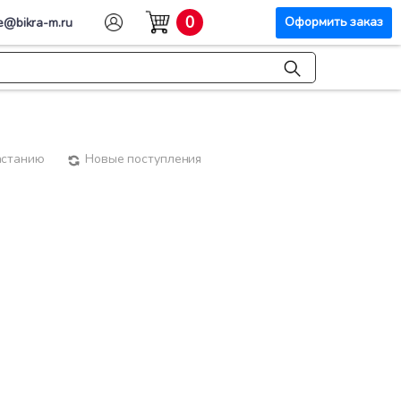
0
Оформить заказ
e@bikra-m.ru
астанию
Новые поступления