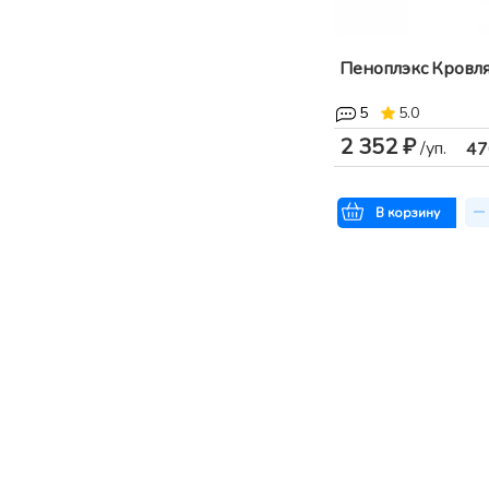
Пеноплэкс Кровл
5
5.0
2 352 ₽
/уп.
47
В корзину