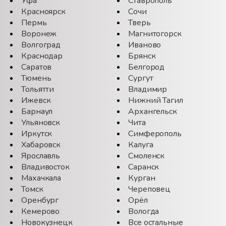
Уфа
Ставрополь
Красноярск
Сочи
Пермь
Тверь
Воронеж
Магнитогорск
Волгоград
Иваново
Краснодар
Брянск
Саратов
Белгород
Тюмень
Сургут
Тольятти
Владимир
Ижевск
Нижний Тагил
Барнаул
Архангельск
Ульяновск
Чита
Иркутск
Симферополь
Хабаровск
Калуга
Ярославль
Смоленск
Владивосток
Саранск
Махачкала
Курган
Томск
Череповец
Оренбург
Орёл
Кемерово
Вологда
Новокузнецк
Все остальные