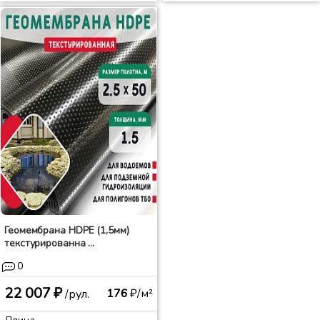
Геомембрана HDPE (1,5мм)
текстурированна ...
0
22 007 ₽
176
₽/м²
/рул.