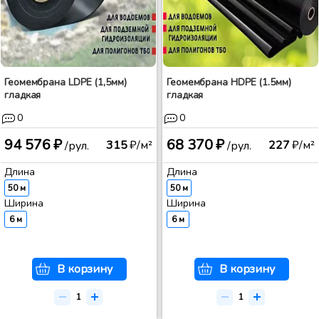
Геомембрана LDPE (1,5мм)
Геомембрана HDPE (1.5мм)
гладкая
гладкая
0
0
94 576 ₽
68 370 ₽
315
₽/м²
227
₽/м²
/рул.
/рул.
Длина
Длина
50 м
50 м
Ширина
Ширина
6 м
6 м
В корзину
В корзину