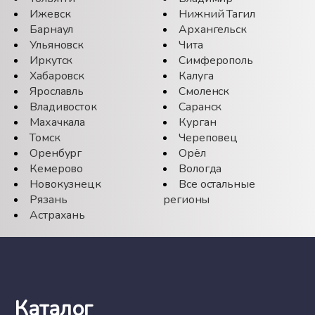
Ижевск
Нижний Тагил
Барнаул
Архангельск
Ульяновск
Чита
Иркутск
Симферополь
Хабаровск
Калуга
Ярославль
Смоленск
Владивосток
Саранск
Махачкала
Курган
Томск
Череповец
Оренбург
Орёл
Кемерово
Вологда
Новокузнецк
Все остальные
Рязань
регионы
Астрахань
Каталог