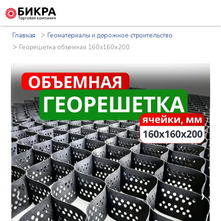
>
Главная
Геоматериалы и дорожное строительство
>
Георешетка объемная 160x160x200
‹
›