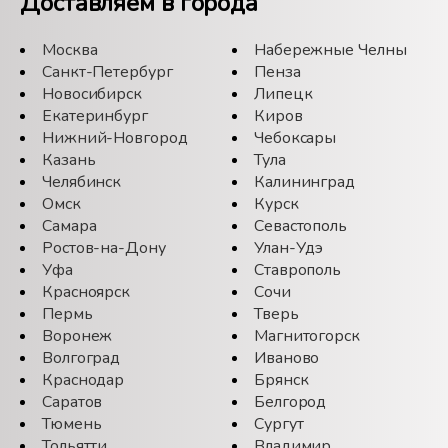
Доставляем в города
Москва
Набережные Челны
Санкт-Петербург
Пенза
Новосибирск
Липецк
Екатеринбург
Киров
Нижний-Новгород
Чебоксары
Казань
Тула
Челябинск
Калининград
Омск
Курск
Самара
Севастополь
Ростов-на-Дону
Улан-Удэ
Уфа
Ставрополь
Красноярск
Сочи
Пермь
Тверь
Воронеж
Магнитогорск
Волгоград
Иваново
Краснодар
Брянск
Саратов
Белгород
Тюмень
Сургут
Тольятти
Владимир