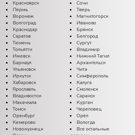
Красноярск
Сочи
Пермь
Тверь
Воронеж
Магнитогорск
Волгоград
Иваново
Краснодар
Брянск
Саратов
Белгород
Тюмень
Сургут
Тольятти
Владимир
Ижевск
Нижний Тагил
Барнаул
Архангельск
Ульяновск
Чита
Иркутск
Симферополь
Хабаровск
Калуга
Ярославль
Смоленск
Владивосток
Саранск
Махачкала
Курган
Томск
Череповец
Оренбург
Орёл
Кемерово
Вологда
Новокузнецк
Все остальные