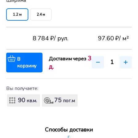
Ширина
1.2 м
2.4 м
8 784 ₽
/ рул.
97.60 ₽
/ м²
3
Доставим через
В
корзину
д.
Вы получаете:
90
75
кв.м.
пог.м
Способы доставки
г.