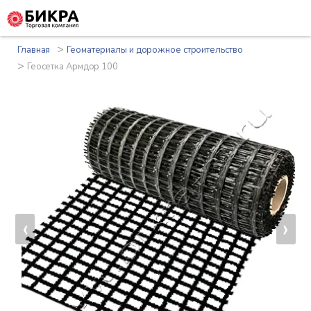
>
Главная
Геоматериалы и дорожное строительство
>
Геосетка Армдор 100
‹
›