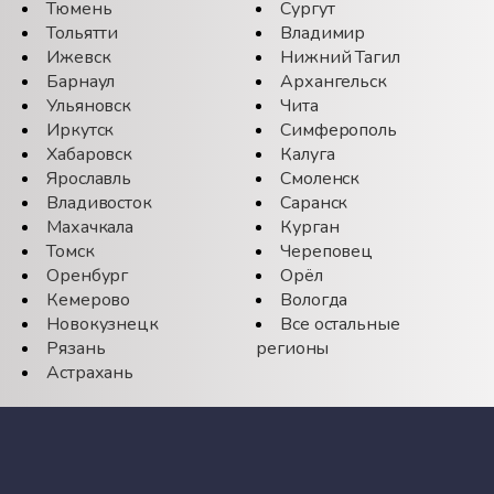
Тюмень
Сургут
Тольятти
Владимир
Ижевск
Нижний Тагил
Барнаул
Архангельск
Ульяновск
Чита
Иркутск
Симферополь
Хабаровск
Калуга
Ярославль
Смоленск
Владивосток
Саранск
Махачкала
Курган
Томск
Череповец
Оренбург
Орёл
Кемерово
Вологда
Новокузнецк
Все остальные
Рязань
регионы
Астрахань