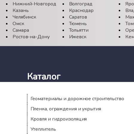
Нижний-Новгород
Волгоград
Яро
Казань
Краснодар
Вла
Челябинск
Саратов
Мах
Омск
Тюмень
Том
Самара
Тольятти
Оре
Ростов-на-Дону
Ижевск
Кем
Каталог
Геоматериалы и дорожное строительство
Пленка, ограждения и укрытия
Кровля и гидроизоляция
Утеплитель