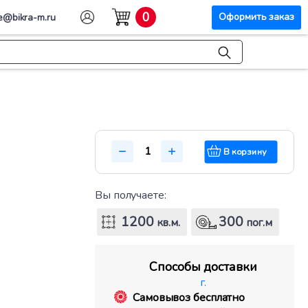
0
Оформить заказ
e@bikra-m.ru
В корзину
Вы получаете:
1200
300
кв.м.
пог.м
Способы доставки
г.
Самовывоз бесплатно