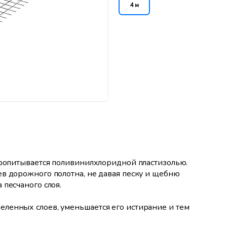
4 м
пропитывается поливинилхлоридной пластизолью.
ев дорожного полотна, не давая песку и щебню
 песчаного слоя.
ленных слоев, уменьшается его истирание и тем