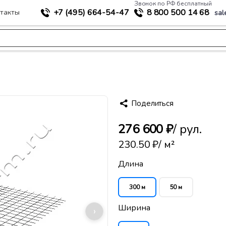
Звонок по РФ бесплатный
+7 (495)
664-54-47
8 800
500 14 68
такты
sal
>
ное строительство
Геосетка Армисет RU 100/20 (650)
Поделиться
276 600 ₽
/ рул.
230.50 ₽
/ м²
Длина
300 м
50 м
Ширина
›