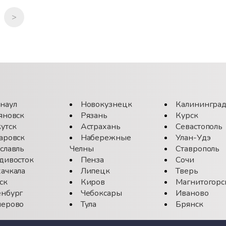
>
наул
Новокузнецк
Калинингра
яновск
Рязань
Курск
утск
Астрахань
Севастополь
аровск
Набережные
Улан-Удэ
славль
Челны
Ставрополь
дивосток
Пенза
Сочи
ачкала
Липецк
Тверь
ск
Киров
Магнитогорс
нбург
Чебоксары
Иваново
ерово
Тула
Брянск