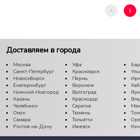
<
1
Доставляем в города
Москва
Уфа
Бар
Санкт-Петербург
Красноярск
Уль
Новосибирск
Пермь
Ирк
Екатеринбург
Воронеж
Хаб
Нижний-Новгород
Волгоград
Яро
Казань
Краснодар
Вла
Челябинск
Саратов
Мах
Омск
Тюмень
Том
Самара
Тольятти
Оре
Ростов-на-Дону
Ижевск
Кем