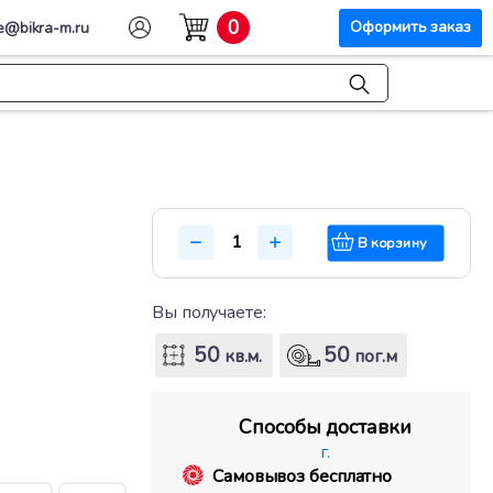
0
Оформить заказ
e@bikra-m.ru
В корзину
Вы получаете:
50
50
кв.м.
пог.м
Способы доставки
г.
Самовывоз бесплатно