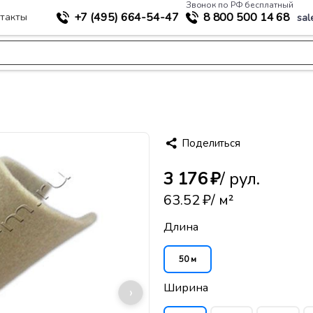
Звонок по РФ бесплатный
+7 (495)
664-54-47
8 800
500 14 68
такты
sal
>
ное строительство
Геотекстиль Авантекс ПЭ-400
Поделиться
3 176 ₽
/ рул.
63.52 ₽
/ м²
Длина
50 м
Ширина
›