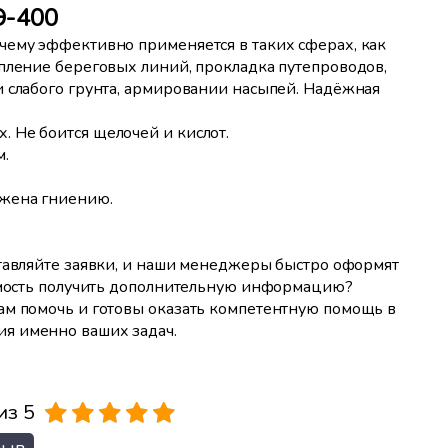
Э-400
чему эффективно применяется в таких сферах, как
епление береговых линий, прокладка путепроводов,
и слабого грунта, армировании насыпей. Надёжная
. Не боится щелочей и кислот.
м.
ржена гниению.
ставляйте заявки, и наши менеджеры быстро оформят
димость получить дополнительную информацию?
ам помочь и готовы оказать компетентную помощь в
я именно ваших задач.
из 5