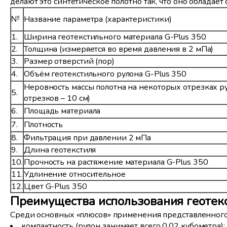
делают это синтетическое полотно так, что оно облада
№
Название параметра (характеристики)
1.
Ширина геотекстильного материала G-Plus 350
2.
Толщина (измеряется во время давления в 2 мПа)
3.
Размер отверстий (пор)
4.
Объём геотекстильного рулона G-Plus 350
Неровность массы полотна на некоторых отрезках р
5.
отрезков – 10 см)
6.
Площадь материала
7.
Плотность
8.
Фильтрация при давлении 2 мПа
9.
Длина геотекстиля
10.
Прочность на растяжение материала G-Plus 350
11.
Удлинение относительное
12.
Цвет G-Plus 350
Преимущества использования геотекс
Среди основных «плюсов» применения представленного
компактность (рулон занимает всего 0,02 кубометра);