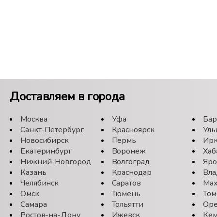
Доставляем в города
Москва
Уфа
Бар
Санкт-Петербург
Красноярск
Уль
Новосибирск
Пермь
Ирк
Екатеринбург
Воронеж
Хаб
Нижний-Новгород
Волгоград
Яро
Казань
Краснодар
Вла
Челябинск
Саратов
Мах
Омск
Тюмень
Том
Самара
Тольятти
Оре
Ростов-на-Дону
Ижевск
Кем