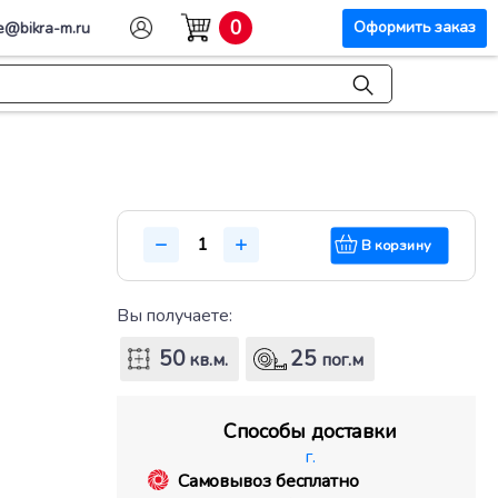
0
Оформить заказ
e@bikra-m.ru
В корзину
Вы получаете:
50
25
кв.м.
пог.м
Способы доставки
г.
Самовывоз бесплатно