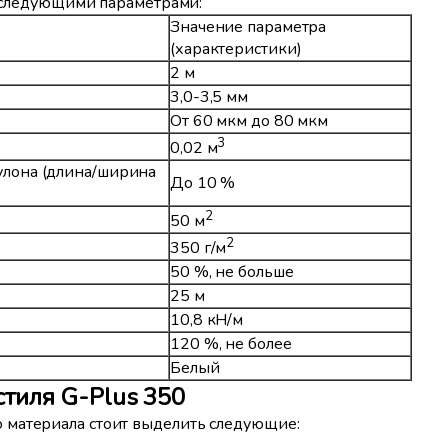
ет следующими параметрами:
Значение параметра
(характеристики)
2 м
3,0-3,5 мм
От 60 мкм до 80 мкм
3
0,02 м
улона (длина/ширина
До 10 %
2
50 м
2
350 г/м
50 %, не больше
25 м
10,8 кН/м
120 %, не более
Белый
тиля G-Plus 350
 материала стоит выделить следующие: