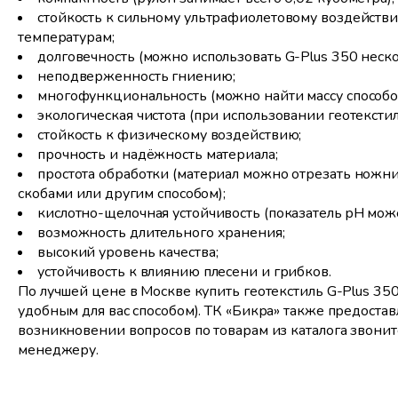
стойкость к сильному ультрафиолетовому воздейст
температурам;
долговечность (можно использовать G-Plus 350 неско
неподверженность гниению;
многофункциональность (можно найти массу способо
экологическая чистота (при использовании геотексти
стойкость к физическому воздействию;
прочность и надёжность материала;
простота обработки (материал можно отрезать ножн
скобами или другим способом);
кислотно-щелочная устойчивость (показатель pH може
возможность длительного хранения;
высокий уровень качества;
устойчивость к влиянию плесени и грибков.
По лучшей цене в Москве купить геотекстиль G-Plus 35
удобным для вас способом). ТК «Бикра» также предоста
возникновении вопросов по товарам из каталога звони
менеджеру.