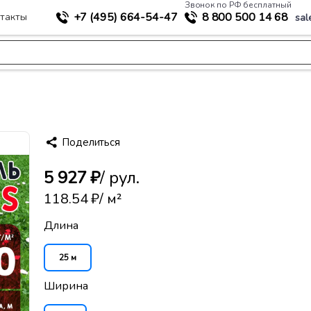
Звонок по РФ бесплатный
+7 (495)
664-54-47
8 800
500 14 68
такты
sal
>
ное строительство
Геотекстиль G-PLUS 350
Поделиться
5 927 ₽
/ рул.
118.54 ₽
/ м²
Длина
25 м
Ширина