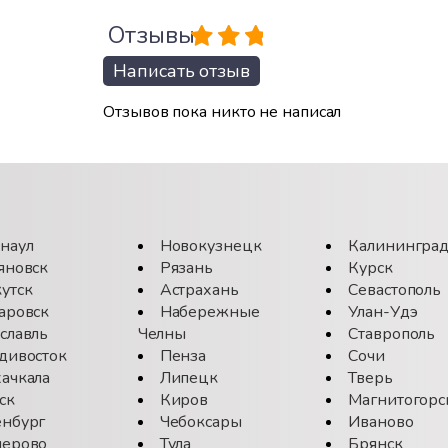
Отзывы
Написать отзыв
Отзывов пока никто не написал
наул
Новокузнецк
Калинингра
яновск
Рязань
Курск
утск
Астрахань
Севастополь
аровск
Набережные
Улан-Удэ
славль
Челны
Ставрополь
дивосток
Пенза
Сочи
ачкала
Липецк
Тверь
ск
Киров
Магнитогорс
нбург
Чебоксары
Иваново
ерово
Тула
Брянск