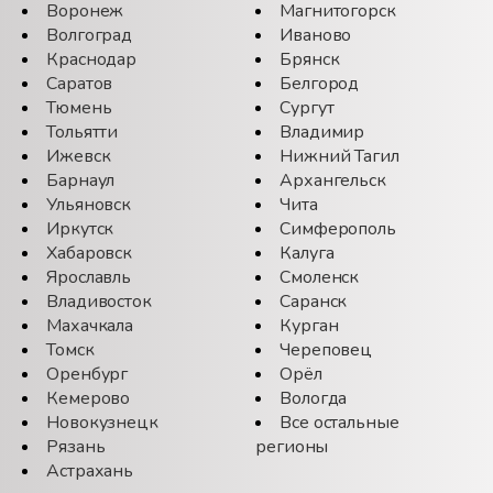
Воронеж
Магнитогорск
Волгоград
Иваново
Краснодар
Брянск
Саратов
Белгород
Тюмень
Сургут
Тольятти
Владимир
Ижевск
Нижний Тагил
Барнаул
Архангельск
Ульяновск
Чита
Иркутск
Симферополь
Хабаровск
Калуга
Ярославль
Смоленск
Владивосток
Саранск
Махачкала
Курган
Томск
Череповец
Оренбург
Орёл
Кемерово
Вологда
Новокузнецк
Все остальные
Рязань
регионы
Астрахань