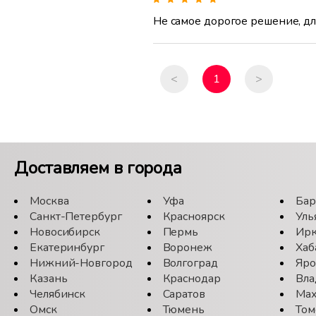
Не самое дорогое решение, д
<
1
>
Доставляем в города
Москва
Уфа
Бар
Санкт-Петербург
Красноярск
Уль
Новосибирск
Пермь
Ирк
Екатеринбург
Воронеж
Хаб
Нижний-Новгород
Волгоград
Яро
Казань
Краснодар
Вла
Челябинск
Саратов
Мах
Омск
Тюмень
Том