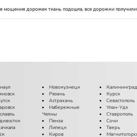
ля мощения дорожек ткань подошла, все дорожки получи
наул
Новокузнецк
Калинингра
яновск
Рязань
Курск
утск
Астрахань
Севастополь
аровск
Набережные
Улан-Удэ
славль
Челны
Ставрополь
дивосток
Пенза
Сочи
ачкала
Липецк
Тверь
ск
Киров
Магнитогорс