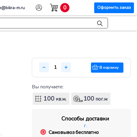
0
Оформить заказ
e@bikra-m.ru
В корзину
Вы получаете:
100
100
кв.м.
пог.м
Способы доставки
г.
Самовывоз бесплатно