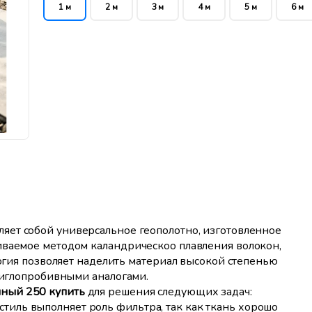
1 м
2 м
3 м
4 м
5 м
6 м
ляет собой универсальное геополотно, изготовленное
иваемое методом каландрическоо плавления волокон,
логия позволяет наделить материал высокой степенью
д иглопробивными аналогами.
нный 250 купить
для решения следующих задач:
тиль выполняет роль фильтра, так как ткань хорошо