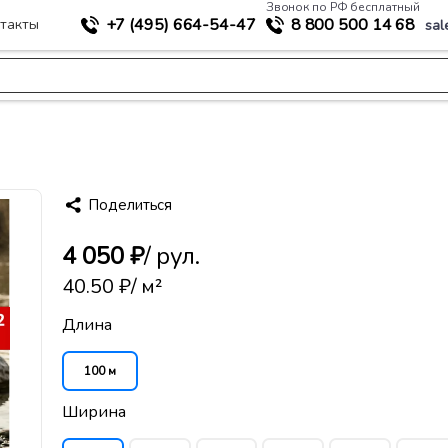
Звонок по РФ бесплатный
+7 (495)
664-54-47
8 800
500 14 68
такты
sal
>
ное строительство
Геотекстиль термообработанный 250
Поделиться
4 050 ₽
/ рул.
40.50 ₽
/ м²
Длина
100 м
Ширина