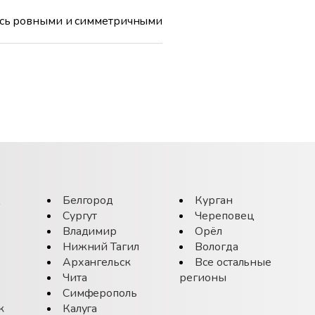
лись ровными и симметричными
д
Белгород
Курган
Сургут
Череповец
Владимир
Орёл
Нижний Тагил
Вологда
Архангельск
Все остальные
Чита
регионы
Симферополь
к
Калуга