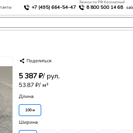
Звонок по РФ бесплатный
+7 (495)
664-54-47
8 800
500 14 68
такты
sal
>
ное строительство
Геотекстиль термообработанный 350
Поделиться
5 387 ₽
/ рул.
53.87 ₽
/ м²
Длина
100 м
Ширина