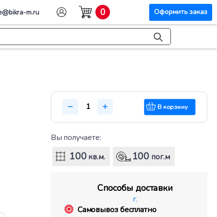
0
Оформить заказ
e@bikra-m.ru
В корзину
Вы получаете:
100
100
кв.м.
пог.м
Способы доставки
г.
Самовывоз бесплатно