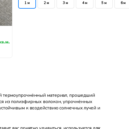
1 м
2 м
3 м
4 м
5 м
6 м
ой термоупрочнённый материал, прошедший
ся из полиэфирных волокон, упрочнённых
устойчивым к воздействию солнечных лучей и
тавит вас приятно удивиться, используется для: