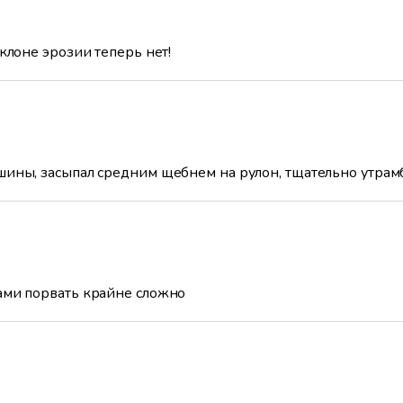
склоне эрозии теперь нет!
шины, засыпал средним щебнем на рулон, тщательно утрамбо
ами порвать крайне сложно