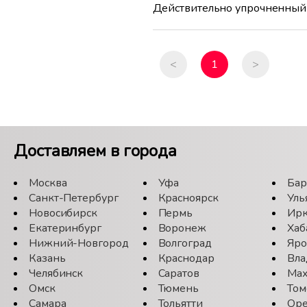
Действительно упрочненный 
<
1
>
Доставляем в города
Москва
Уфа
Бар
Санкт-Петербург
Красноярск
Уль
Новосибирск
Пермь
Ирк
Екатеринбург
Воронеж
Хаб
Нижний-Новгород
Волгоград
Яро
Казань
Краснодар
Вла
Челябинск
Саратов
Мах
Омск
Тюмень
Том
Самара
Тольятти
Оре