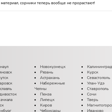
материал, сорники теперь вообще не прорастают!
наул
Новокузнецк
Калинингра
яновск
Рязань
Курск
утск
Астрахань
Севастополь
аровск
Набережные
Улан-Удэ
славль
Челны
Ставрополь
дивосток
Пенза
Сочи
ачкала
Липецк
Тверь
ск
Киров
Магнитогорс
нбург
Чебоксары
Иваново