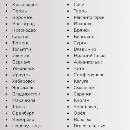
Красноярск
Сочи
Пермь
Тверь
Воронеж
Магнитогорск
Волгоград
Иваново
Краснодар
Брянск
Саратов
Белгород
Тюмень
Сургут
Тольятти
Владимир
Ижевск
Нижний Тагил
Барнаул
Архангельск
Ульяновск
Чита
Иркутск
Симферополь
Хабаровск
Калуга
Ярославль
Смоленск
Владивосток
Саранск
Махачкала
Курган
Томск
Череповец
Оренбург
Орёл
Кемерово
Вологда
Новокузнецк
Все остальные