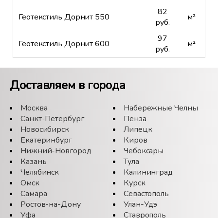
82
Геотекстиль Дорнит 550
м²
руб.
97
Геотекстиль Дорнит 600
м²
руб.
Доставляем в города
Москва
Набережные Челны
Санкт-Петербург
Пенза
Новосибирск
Липецк
Екатеринбург
Киров
Нижний-Новгород
Чебоксары
Казань
Тула
Челябинск
Калининград
Омск
Курск
Самара
Севастополь
Ростов-на-Дону
Улан-Удэ
Уфа
Ставрополь