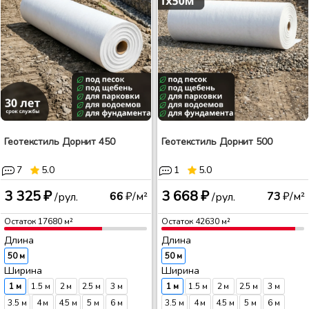
Геотекстиль Дорнит 450
Геотекстиль Дорнит 500
7
5.0
1
5.0
3 325 ₽
3 668 ₽
66
₽/м²
73
₽/м²
/рул.
/рул.
Остаток
17680
м²
Остаток
42630
м²
Длина
Длина
50 м
50 м
Ширина
Ширина
1 м
1.5 м
2 м
2.5 м
3 м
1 м
1.5 м
2 м
2.5 м
3 м
3.5 м
4 м
4.5 м
5 м
6 м
3.5 м
4 м
4.5 м
5 м
6 м