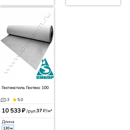
Геотекстиль Геотекс 100
3
5.0
10 533 ₽
37
₽/м²
/рул.
Длина
130 м