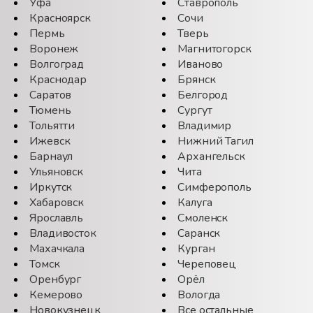
Уфа
Ставрополь
Красноярск
Сочи
Пермь
Тверь
Воронеж
Магнитогорск
Волгоград
Иваново
Краснодар
Брянск
Саратов
Белгород
Тюмень
Сургут
Тольятти
Владимир
Ижевск
Нижний Тагил
Барнаул
Архангельск
Ульяновск
Чита
Иркутск
Симферополь
Хабаровск
Калуга
Ярославль
Смоленск
Владивосток
Саранск
Махачкала
Курган
Томск
Череповец
Оренбург
Орёл
Кемерово
Вологда
Новокузнецк
Все остальные