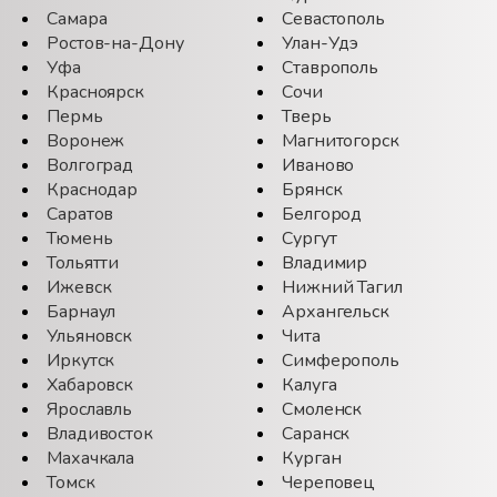
Самара
Севастополь
Ростов-на-Дону
Улан-Удэ
Уфа
Ставрополь
Красноярск
Сочи
Пермь
Тверь
Воронеж
Магнитогорск
Волгоград
Иваново
Краснодар
Брянск
Саратов
Белгород
Тюмень
Сургут
Тольятти
Владимир
Ижевск
Нижний Тагил
Барнаул
Архангельск
Ульяновск
Чита
Иркутск
Симферополь
Хабаровск
Калуга
Ярославль
Смоленск
Владивосток
Саранск
Махачкала
Курган
Томск
Череповец