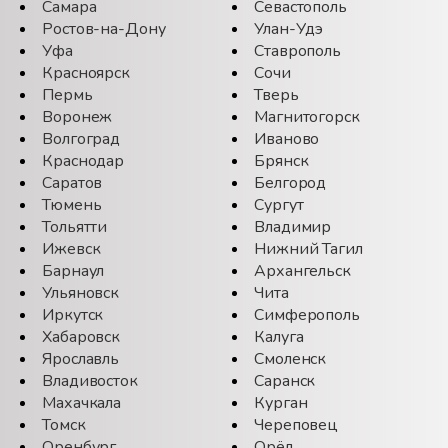
Самара
Севастополь
Ростов-на-Дону
Улан-Удэ
Уфа
Ставрополь
Красноярск
Сочи
Пермь
Тверь
Воронеж
Магнитогорск
Волгоград
Иваново
Краснодар
Брянск
Саратов
Белгород
Тюмень
Сургут
Тольятти
Владимир
Ижевск
Нижний Тагил
Барнаул
Архангельск
Ульяновск
Чита
Иркутск
Симферополь
Хабаровск
Калуга
Ярославль
Смоленск
Владивосток
Саранск
Махачкала
Курган
Томск
Череповец
Оренбург
Орёл