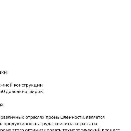
дки;
жной конструкции.
50 довольно широк:
х;
различных отраслях промышленности, является
 продуктивность труда, снизить затраты на
кроме этого оптимизировать технологический процесс,