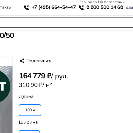
Звонок по РФ бесплатный
+7 (495)
664-54-47
8 800
500 14 68
такты
sal
>
ное строительство
Тканый геотекстиль Армостаб ПЭТ 500/50
0/50
Поделиться
164 779 ₽
/ рул.
310.90 ₽
/ м²
Длина
100 м
Ширина