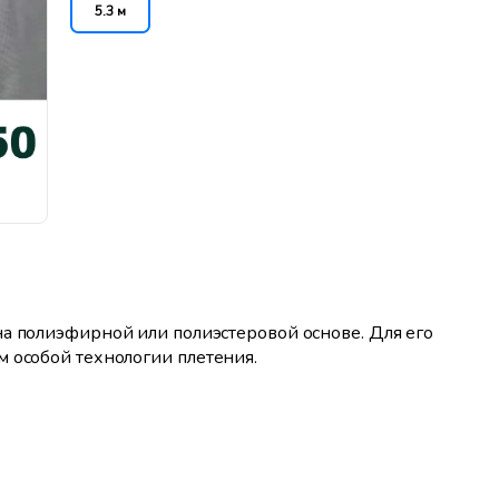
5.3 м
на полиэфирной или полиэстеровой основе. Для его
м особой технологии плетения.