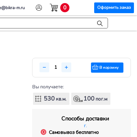
0
Оформить заказ
e@bikra-m.ru
В корзину
Вы получаете:
530
100
кв.м.
пог.м
Способы доставки
г.
Самовывоз бесплатно