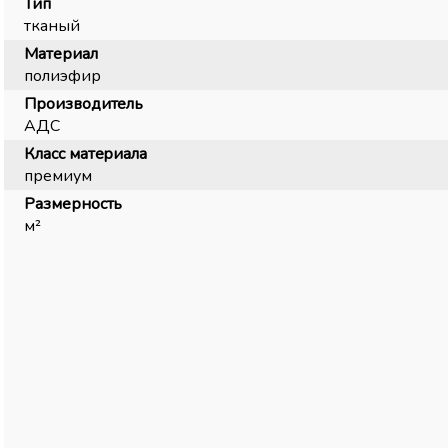
Тип
тканый
Материал
полиэфир
Производитель
АДС
Класс материала
премиум
Размерность
м²