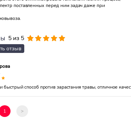
спектр поставленных перед ним задач даже при
мовывоза.
вы
5 из 5
ть отзыв
рова
2
 быстрый способ против зарастания травы, отличное качес
1
>