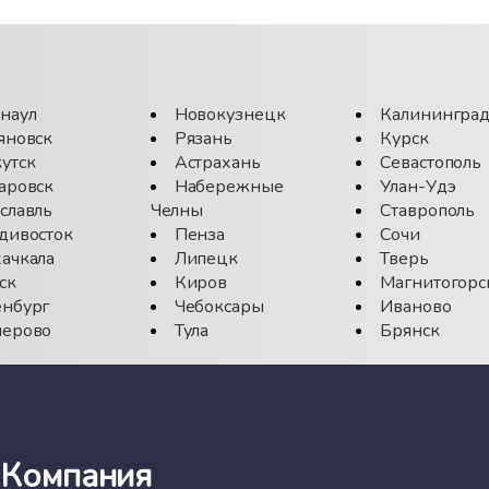
наул
Новокузнецк
Калинингра
яновск
Рязань
Курск
утск
Астрахань
Севастополь
аровск
Набережные
Улан-Удэ
славль
Челны
Ставрополь
дивосток
Пенза
Сочи
ачкала
Липецк
Тверь
ск
Киров
Магнитогорс
нбург
Чебоксары
Иваново
ерово
Тула
Брянск
Компания