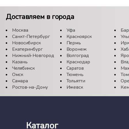
Доставляем в города
Москва
Уфа
Бар
Санкт-Петербург
Красноярск
Уль
Новосибирск
Пермь
Ирк
Екатеринбург
Воронеж
Хаб
Нижний-Новгород
Волгоград
Яро
Казань
Краснодар
Вла
Челябинск
Саратов
Мах
Омск
Тюмень
Том
Самара
Тольятти
Оре
Ростов-на-Дону
Ижевск
Кем
Каталог