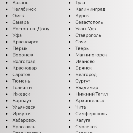
Казань
Тула
Челябинск
Калининград
Омск
Курск
Самара
Севастополь
Ростов-на-Дону
Улан-Удэ
Уфа
Ставрополь
Красноярск
Сочи
Пермь
Тверь
Воронеж
Магнитогорск
Волгоград
Иваново
Краснодар
Брянск
Саратов
Белгород
Тюмень
Сургут
Тольятти
Владимир
Ижевск
Нижний Тагил
Барнаул
Архангельск
Ульяновск
Чита
Иркутск
Симферополь
Хабаровск
Калуга
Ярославль
Смоленск