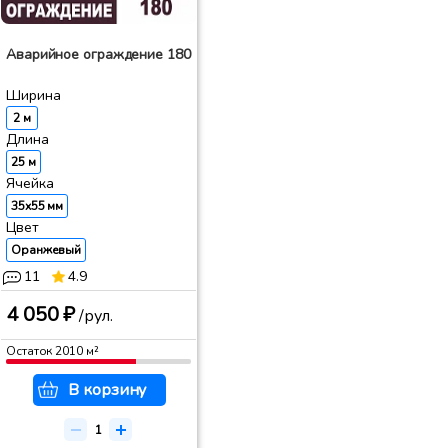
Аварийное ограждение 180
Ширина
2 м
Длина
25 м
Ячейка
35x55 мм
Цвет
Оранжевый
11
4.9
4 050 ₽
/рул.
Остаток
2010
м²
В корзину