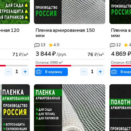
нная 120
Пленка армированная 150
Пленка 
мкм
мкм
13
4.9
12
4
3 844 ₽
4 869 ₽
/рул.
71
₽/м²
76
₽/м²
Остаток
3990
м²
Остаток
41
В корзину
В кор