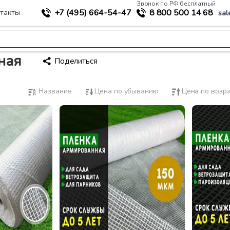
Звонок по РФ бесплатный
+7 (495)
664-54-47
8 800
500 14 68
такты
sal
ная
Поделиться
Название
Цена по убыванию
Цена по возр