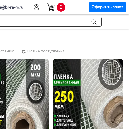
0
Оформить заказ
e@bikra-m.ru
астанию
Новые поступления