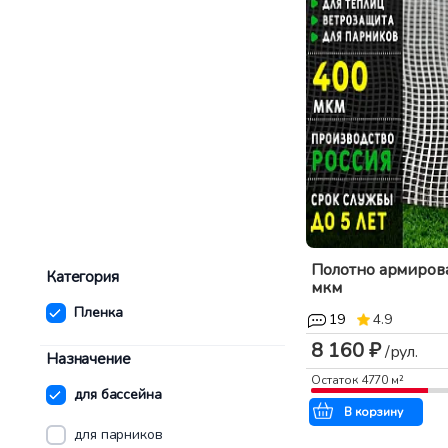
Полотно армиров
Категория
мкм
Пленка
19
4.9
8 160 ₽
/рул.
Назначение
Остаток
4770
м²
для бассейна
В корзину
для парников