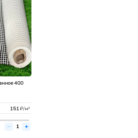
анное 400
151
₽/м²