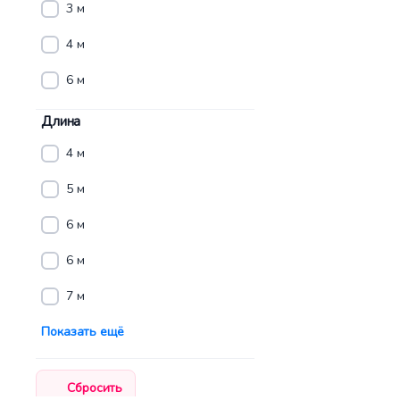
3 м
4 м
6 м
Длина
4 м
5 м
6 м
6 м
7 м
Показать ещё