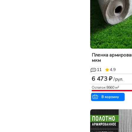
Пленка армирова
мкм
11
4.9
6 473 ₽
/рул.
Остаток
8660
м²
В корзину