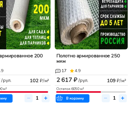
 армированное 200
Полотно армированное 250
мкм
.9
17
4.9
2 617 ₽
/рул.
/рул.
102
₽/м²
109
₽/м²
00
м²
Остаток
6050
м²
зину
В корзину