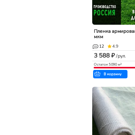
Пленка армирова
мкм
12
4.9
3 588 ₽
/рул.
Остаток
5090
м²
В корзину