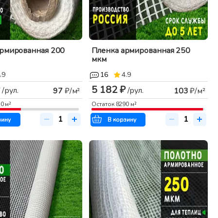
армированная 200
Пленка армированная 250
мкм
.9
16
4.9
5 182 ₽
/рул.
/рул.
97
₽/м²
103
₽/м²
50
м²
Остаток
8290
м²
зину
В корзину