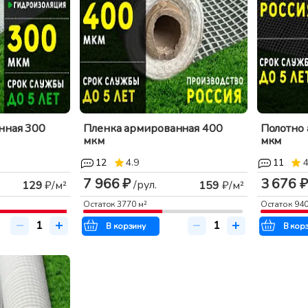
нная 300
Пленка армированная 400
Полотно
мкм
мкм
12
4.9
11
4
7 966 ₽
3 676 ₽
/рул.
129
₽/м²
159
₽/м²
Остаток
3770
м²
Остаток
94
В корзину
В кор