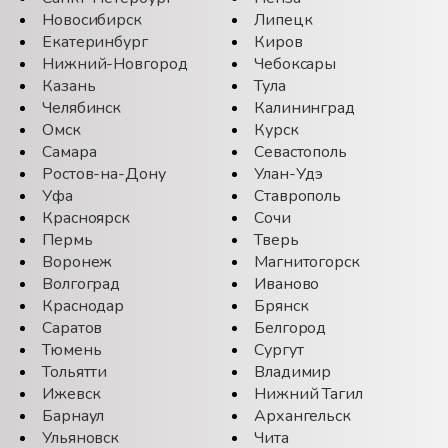
Новосибирск
Липецк
Екатеринбург
Киров
Нижний-Новгород
Чебоксары
Казань
Тула
Челябинск
Калининград
Омск
Курск
Самара
Севастополь
Ростов-на-Дону
Улан-Удэ
Уфа
Ставрополь
Красноярск
Сочи
Пермь
Тверь
Воронеж
Магнитогорск
Волгоград
Иваново
Краснодар
Брянск
Саратов
Белгород
Тюмень
Сургут
Тольятти
Владимир
Ижевск
Нижний Тагил
Барнаул
Архангельск
Ульяновск
Чита