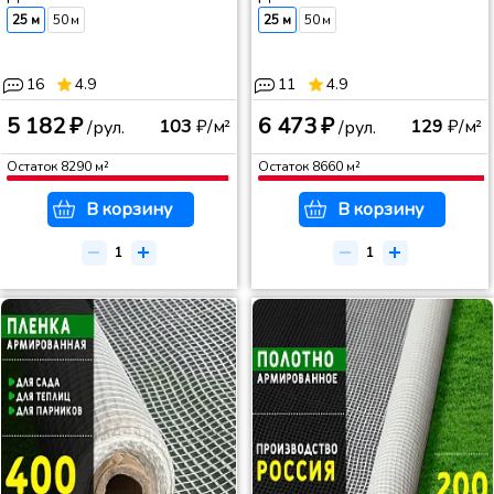
25 м
50 м
25 м
50 м
16
4.9
11
4.9
5 182 ₽
6 473 ₽
103
₽/м²
129
₽/м²
/рул.
/рул.
Остаток
8290
м²
Остаток
8660
м²
В корзину
В корзину