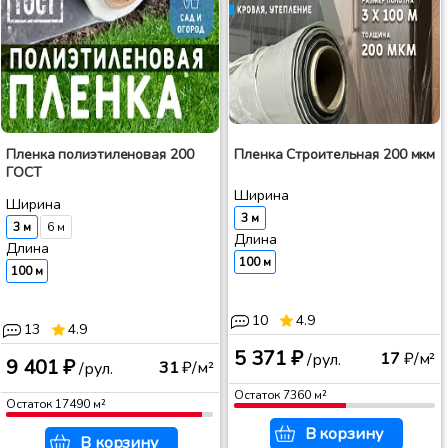
Пленка полиэтиленовая 200
Пленка Строительная 200 мкм
ГОСТ
Ширина
Ширина
3 м
3 м
6 м
Длина
Длина
100 м
100 м
10
4.9
13
4.9
5 371 ₽
17
₽/м²
/рул.
9 401 ₽
31
₽/м²
/рул.
Остаток
7360
м²
Остаток
17490
м²
В корзину
В корзину