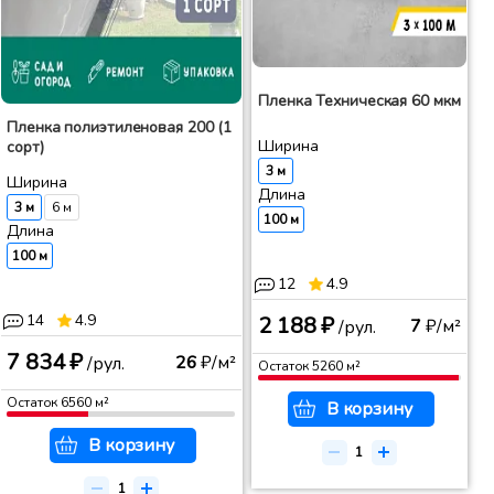
Пленка Техническая 60 мкм
Пленка полиэтиленовая 200 (1
Ширина
сорт)
3 м
Ширина
Длина
3 м
6 м
100 м
Длина
100 м
12
4.9
14
4.9
2 188 ₽
7
₽/м²
/рул.
7 834 ₽
26
₽/м²
/рул.
Остаток
5260
м²
Остаток
6560
м²
В корзину
В корзину