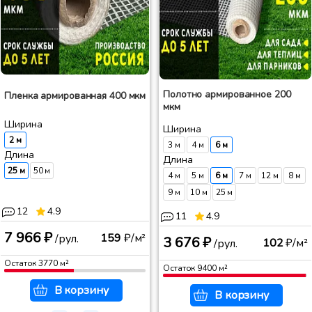
Полотно армированное 200
Пленка армированная 400 мкм
мкм
Ширина
Ширина
2 м
3 м
4 м
6 м
Длина
Длина
25 м
50 м
4 м
5 м
6 м
7 м
12 м
8 м
9 м
10 м
25 м
12
4.9
11
4.9
7 966 ₽
159
₽/м²
/рул.
3 676 ₽
102
₽/м²
/рул.
Остаток
3770
м²
Остаток
9400
м²
В корзину
В корзину