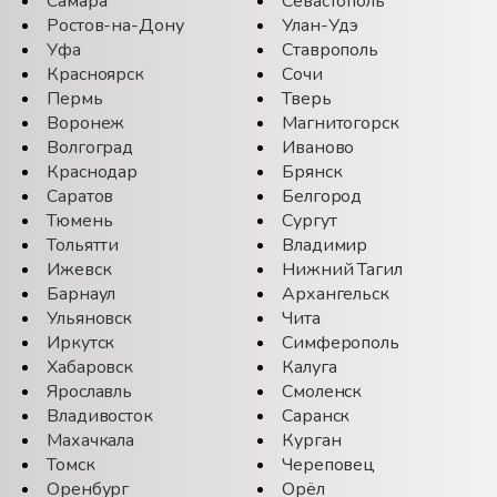
Самара
Севастополь
Ростов-на-Дону
Улан-Удэ
Уфа
Ставрополь
Красноярск
Сочи
Пермь
Тверь
Воронеж
Магнитогорск
Волгоград
Иваново
Краснодар
Брянск
Саратов
Белгород
Тюмень
Сургут
Тольятти
Владимир
Ижевск
Нижний Тагил
Барнаул
Архангельск
Ульяновск
Чита
Иркутск
Симферополь
Хабаровск
Калуга
Ярославль
Смоленск
Владивосток
Саранск
Махачкала
Курган
Томск
Череповец
Оренбург
Орёл