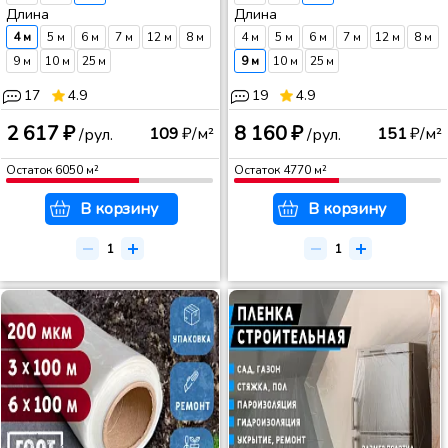
Длина
Длина
4 м
5 м
6 м
7 м
12 м
8 м
4 м
5 м
6 м
7 м
12 м
8 м
9 м
10 м
25 м
9 м
10 м
25 м
17
4.9
19
4.9
2 617 ₽
8 160 ₽
109
₽/м²
151
₽/м²
/рул.
/рул.
Остаток
6050
м²
Остаток
4770
м²
В корзину
В корзину