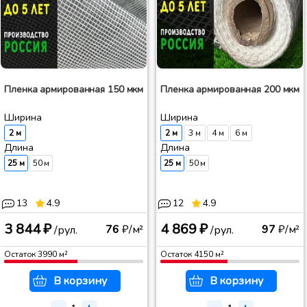
Пленка армированная 150 мкм
Пленка армированная 200 мкм
Ширина
Ширина
2 м
2 м
3 м
4 м
6 м
Длина
Длина
25 м
50 м
25 м
50 м
13
4.9
12
4.9
3 844 ₽
4 869 ₽
76
₽/м²
97
₽/м²
/рул.
/рул.
Остаток
3990
м²
Остаток
4150
м²
В корзину
В корзину