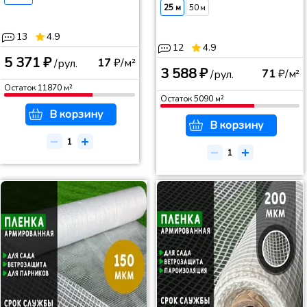
25 м
50 м
13
4.9
12
4.9
5 371 ₽
17
₽/м²
/рул.
3 588 ₽
71
₽/м²
/рул.
Остаток
11870
м²
Остаток
5090
м²
В корзину
В корзину