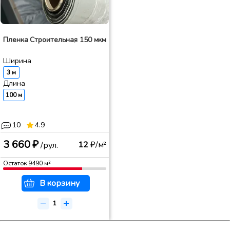
Пленка Строительная 150 мкм
Ширина
3 м
Длина
100 м
10
4.9
3 660 ₽
12
₽/м²
/рул.
Остаток
9490
м²
В корзину