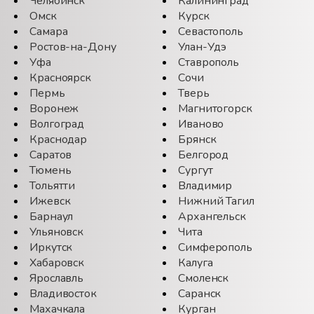
Челябинск
Калининград
Омск
Курск
Самара
Севастополь
Ростов-на-Дону
Улан-Удэ
Уфа
Ставрополь
Красноярск
Сочи
Пермь
Тверь
Воронеж
Магнитогорск
Волгоград
Иваново
Краснодар
Брянск
Саратов
Белгород
Тюмень
Сургут
Тольятти
Владимир
Ижевск
Нижний Тагил
Барнаул
Архангельск
Ульяновск
Чита
Иркутск
Симферополь
Хабаровск
Калуга
Ярославль
Смоленск
Владивосток
Саранск
Махачкала
Курган