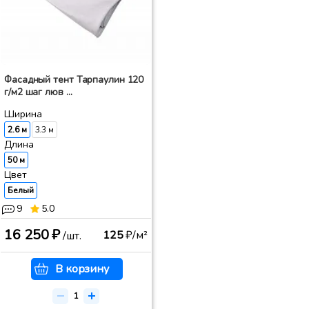
Фасадный тент Тарпаулин 120
г/м2 шаг люв ...
Ширина
2.6 м
3.3 м
Длина
50 м
Цвет
Белый
9
5.0
16 250 ₽
125
₽/м²
/шт.
В корзину