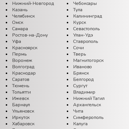
Нижний-Новгород
Чебоксары
Казань
Тула
Челябинск
Калининград
Омск
Курск
Самара
Севастополь
Ростов-на-Дону
Улан-Удэ
Уфа
Ставрополь
Красноярск
Сочи
Пермь
Тверь
Воронеж
Магнитогорск
Волгоград
Иваново
Краснодар
Брянск
Саратов
Белгород
Тюмень
Сургут
Тольятти
Владимир
Ижевск
Нижний Тагил
Барнаул
Архангельск
Ульяновск
Чита
Иркутск
Симферополь
Хабаровск
Калуга