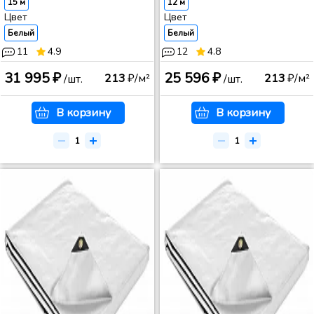
15 м
12 м
Цвет
Цвет
Белый
Белый
11
4.9
12
4.8
31 995 ₽
25 596 ₽
213
₽/м²
213
₽/м²
/шт.
/шт.
В корзину
В корзину