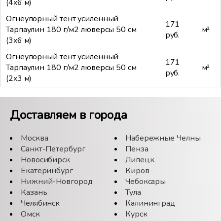
(4x6 м)
Огнеупорный тент усиленный
171
Тарпаулин 180 г/м2 люверсы 50 см
м²
руб.
(3x6 м)
Огнеупорный тент усиленный
171
Тарпаулин 180 г/м2 люверсы 50 см
м²
руб.
(2x3 м)
Доставляем в города
Москва
Набережные Челны
Санкт-Петербург
Пенза
Новосибирск
Липецк
Екатеринбург
Киров
Нижний-Новгород
Чебоксары
Казань
Тула
Челябинск
Калининград
Омск
Курск