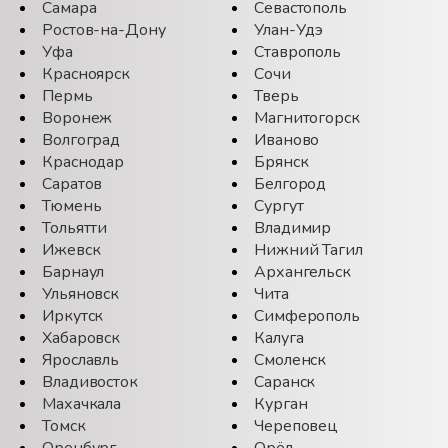
Самара
Севастополь
Ростов-на-Дону
Улан-Удэ
Уфа
Ставрополь
Красноярск
Сочи
Пермь
Тверь
Воронеж
Магнитогорск
Волгоград
Иваново
Краснодар
Брянск
Саратов
Белгород
Тюмень
Сургут
Тольятти
Владимир
Ижевск
Нижний Тагил
Барнаул
Архангельск
Ульяновск
Чита
Иркутск
Симферополь
Хабаровск
Калуга
Ярославль
Смоленск
Владивосток
Саранск
Махачкала
Курган
Томск
Череповец
Оренбург
Орёл